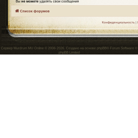
Вы
не можете
удалять свои сообщения
Список форумов
Конфиденциальность
|
Сервер
Murdrum MU Online
© 2006-2026. Создано на основе
phpBB
® Forum Software ©
phpBB Limited