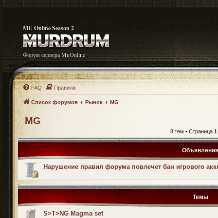
MU Online Season 2
Форум сервера MuOnline
FAQ
Правила
Список форумов
Рынок
MG
MG
8 тем • Страница
1
Объявлени
Нарушение правил форума повлечет бан игрового акк
Темы
S>T>NG Magma set