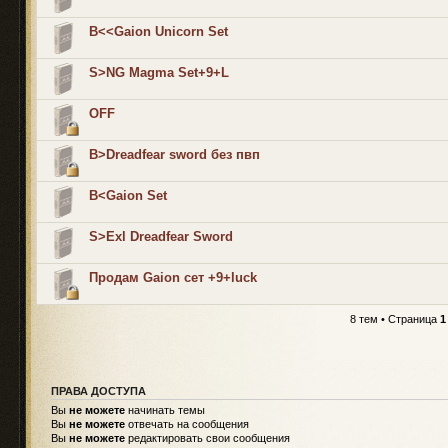
B<<Gaion Unicorn Set
S>NG Magma Set+9+L
OFF
B>Dreadfear sword без пвп
B<Gaion Set
S>Exl Dreadfear Sword
Продам Gaion сет +9+luck
8 тем • Страница
1
ПРАВА ДОСТУПА
Вы
не можете
начинать темы
Вы
не можете
отвечать на сообщения
Вы
не можете
редактировать свои сообщения