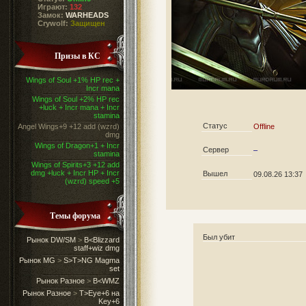
Играют:
132
Замок:
WARHEADS
Crywolf:
Защищен
Призы в КС
Wings of Soul +1% HP rec +
Incr mana
Wings of Soul +2% HP rec
+luck + Incr mana + Incr
stamina
Статус
Angel Wings+9 +12 add (wzrd)
Offline
dmg
Wings of Dragon+1 + Incr
Сервер
–
stamina
Wings of Spirits+3 +12 add
dmg +luck + Incr HP + Incr
Вышел
09.08.26 13:37
(wzrd) speed +5
Темы форума
Был убит
Рынок DW/SM
>
B<Blizzard
staff+wiz dmg
Рынок MG
>
S>T>NG Magma
set
Рынок Разное
>
B<WMZ
Рынок Разное
>
T>Eye+6 на
Key+6