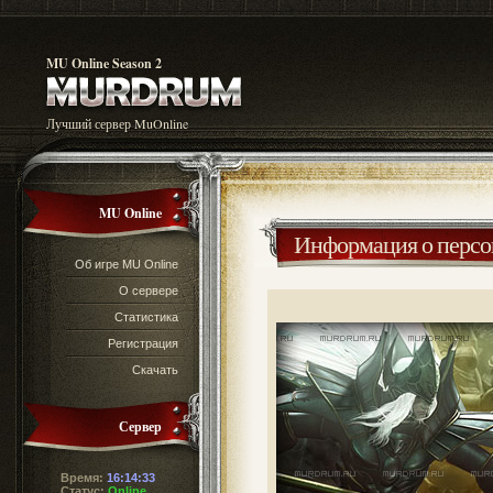
MU Online Season 2
Лучший сервер MuOnline
MU Online
Информация о перс
Об игре MU Online
О сервере
Статистика
Регистрация
Скачать
Сервер
Время:
16:14:34
Статус:
Online