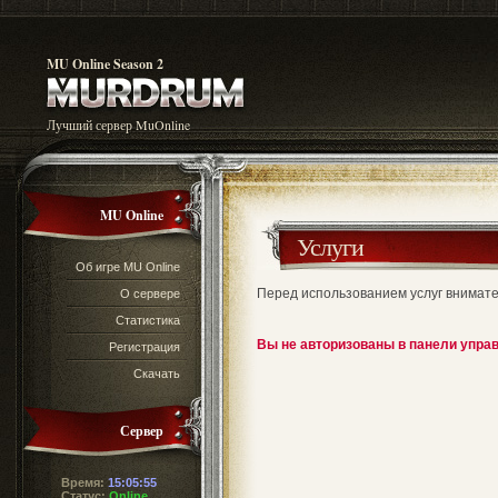
MU Online Season 2
Лучший сервер MuOnline
MU Online
Услуги
Об игре MU Online
Перед использованием услуг внимат
О сервере
Статистика
Вы не авторизованы в панели управ
Регистрация
Скачать
Сервер
Время:
15:05:55
Статус:
Online