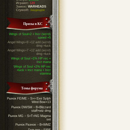
Играют:
120
Замок:
WARHEADS
Crywolf:
Защищен
Призы в КС
Wings of Soul+2 + Incr (wzrd)
speed +5
Angel Wings+9 +12 add (wzrd)
dmg +luck
Angel Wings+7 +12 add (wzrd)
dmg +luck
Wings of Soul +1% HP rec +
Incr mana
Wings of Soul +2% HP rec
+luck + Incr mana + Incr
stamina
Темы форума
Рынок FE/ME
>
S>> Exe Sylph
Wind Bow+13
Рынок DW/SM
>
B<Blizzard
staff+wiz dmg
Рынок MG
>
S>T>NG Magma
set
Рынок Разное
>
B<WMZ
Гильдии
>
FIRE