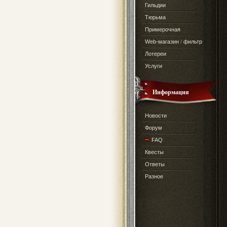
Гильдии
Тюрьма
Примерочная
Web-магазин
/
фильтр
Лотереи
Услуги
Информация
Новости
Форум
FAQ
Квесты
Ответы
Разное