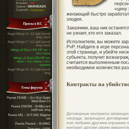
Играют:
118
персон
Замок:
WARHEADS
«цену 
Crywolf:
Защищен
желающий быстро заработать
злодея.
Призы в КС
Заказчики, ваш ник останетс
не узнает, кто его заказал.
Angel Wings+9 +12 add (wzrd)
dmg +luck
Исполнители, вы можете зара
Angel Wings+7 +12 add (wzrd)
dmg +luck
PvP. Найдите в игре персона
Wings of Soul +1% HP rec +
этой странице, и убейте неск
Incr mana
субъекта, получит вознагражд
Wings of Soul +2% HP rec
+luck + Incr mana + Incr
считается выполненным после
stamina
необходимое количество раз 
Angel Wings+9 +12 add (wzrd)
dmg
Контракты на убийств
Темы форума
Рынок FE/ME
>
S>> Exe Sylph
Wind Bow+13
Рынок DW/SM
>
B<Blizzard
staff+wiz dmg
Договорные контракты запрещен
Рынок MG
>
S>T>NG Magma
награда, запрещено договарива
set
или любыми другими игроками о
Рынок Разное
>
B<WMZ
контракт другим своим аккаунто
Гильдии
>
FIRE