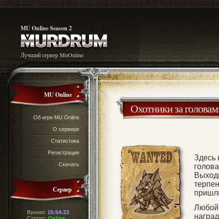
MU Online Season 2
Лучший сервер MuOnline
MU Online
Охотники за головам
Об игре MU Online
О сервере
Статистика
Регистрация
Здесь 
Скачать
голова
Выход
терпен
Сервер
пришли
Любой 
Время:
15:54:23
наград
Статус:
Online