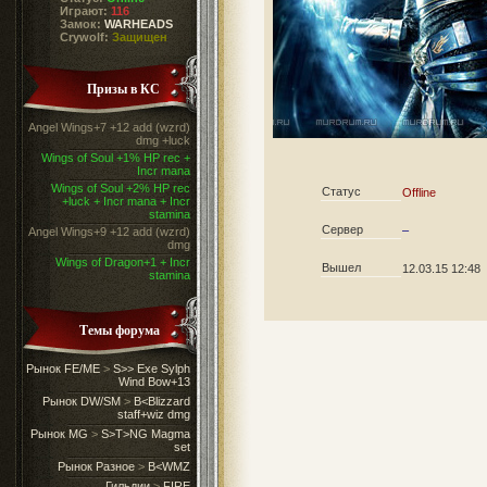
Играют:
116
Замок:
WARHEADS
Crywolf:
Защищен
Призы в КС
Angel Wings+7 +12 add (wzrd)
dmg +luck
Wings of Soul +1% HP rec +
Incr mana
Wings of Soul +2% HP rec
Статус
Offline
+luck + Incr mana + Incr
stamina
Сервер
–
Angel Wings+9 +12 add (wzrd)
dmg
Wings of Dragon+1 + Incr
Вышел
12.03.15 12:48
stamina
Темы форума
Рынок FE/ME
>
S>> Exe Sylph
Wind Bow+13
Рынок DW/SM
>
B<Blizzard
staff+wiz dmg
Рынок MG
>
S>T>NG Magma
set
Рынок Разное
>
B<WMZ
Гильдии
>
FIRE