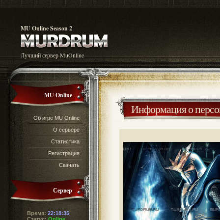
MU Online Season 2
Лучший сервер MuOnline
MU Online
Информация о перс
Об игре MU Online
О сервере
Статистика
Регистрация
Скачать
Сервер
Время:
22:18:35
Статус:
Online