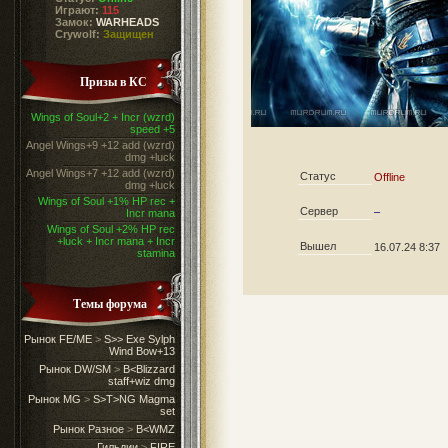
Играют:
115
Замок:
WARHEADS
Crywolf:
Защищен
Призы в КС
Wings of Soul+2 + Incr (wzrd)
speed +5
Angel Wings+9 +12 add (wzrd)
dmg +luck
Angel Wings+7 +12 add (wzrd)
Статус
Offline
dmg +luck
Wings of Soul +1% HP rec +
Сервер
–
Incr mana
Wings of Soul +2% HP rec
+luck + Incr mana + Incr
Вышел
16.07.24 8:37
stamina
Темы форума
Рынок FE/ME
>
S>> Exe Sylph
Wind Bow+13
Рынок DW/SM
>
B<Blizzard
staff+wiz dmg
Рынок MG
>
S>T>NG Magma
set
Рынок Разное
>
B<WMZ
Гильдии
>
FIRE