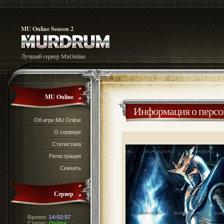
MU Online Season 2
Лучший сервер MuOnline
MU Online
Информация о перс
Об игре MU Online
О сервере
Статистика
Регистрация
Скачать
Сервер
Время:
14:02:57
Статус:
Online