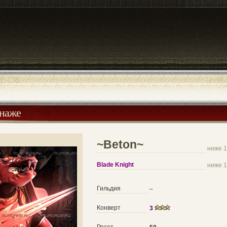
онаже
~Beton~
ниже 1
Blade Knight
ниже 1
Гильдия
–
Конверт
3