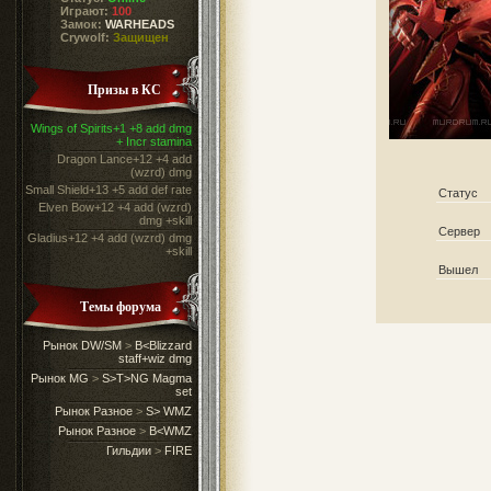
Играют:
100
Замок:
WARHEADS
Crywolf:
Защищен
Призы в КС
Wings of Spirits+1 +8 add dmg
+ Incr stamina
Dragon Lance+12 +4 add
(wzrd) dmg
Small Shield+13 +5 add def rate
Статус
Elven Bow+12 +4 add (wzrd)
dmg +skill
Сервер
Gladius+12 +4 add (wzrd) dmg
+skill
Вышел
Темы форума
Рынок DW/SM
>
B<Blizzard
staff+wiz dmg
Рынок MG
>
S>T>NG Magma
set
Рынок Разное
>
S> WMZ
Рынок Разное
>
B<WMZ
Гильдии
>
FIRE