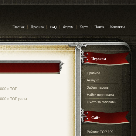
Главная
Правила
FAQ
Форум
Карта
Поиск
Контакты
Игрокам
Правила
Аккаунт
Забыл пароль
000 в TOP
Найти персонажа
000 в TOP расы
Охота за головами
Сайт
Рейтинг TOP 100