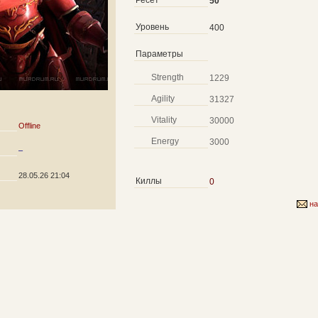
Ресет
50
Уровень
400
Параметры
Strength
1229
Agility
31327
Vitality
30000
Offline
Energy
3000
–
28.05.26 21:04
Киллы
0
на