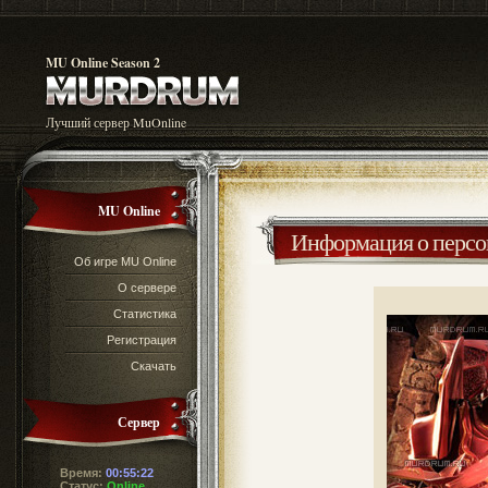
MU Online Season 2
Лучший сервер MuOnline
MU Online
Информация о перс
Об игре MU Online
О сервере
Статистика
Регистрация
Скачать
Сервер
Время:
00:55:22
Статус:
Online