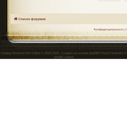
Список форумов
Конфиденциальность
|
Сервер
Murdrum MU Online
© 2006-2026. Создано на основе
phpBB
® Forum Software ©
phpBB Limited