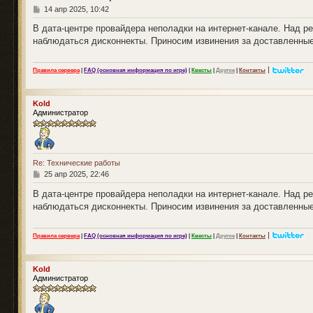
С
14 апр 2025, 10:42
о
о
В дата-центре провайдера неполадки на интернет-канале. Над 
б
наблюдаться дисконнекты. Приносим извинения за доставленные
щ
е
н
|
Правила сервера
|
FAQ (основная информация по игре)
|
Квесты
|
Другое
|
Контакты
и
е
Kold
Администратор
Re: Технические работы
С
25 апр 2025, 22:46
о
о
В дата-центре провайдера неполадки на интернет-канале. Над 
б
наблюдаться дисконнекты. Приносим извинения за доставленные
щ
е
н
|
Правила сервера
|
FAQ (основная информация по игре)
|
Квесты
|
Другое
|
Контакты
и
е
Kold
Администратор