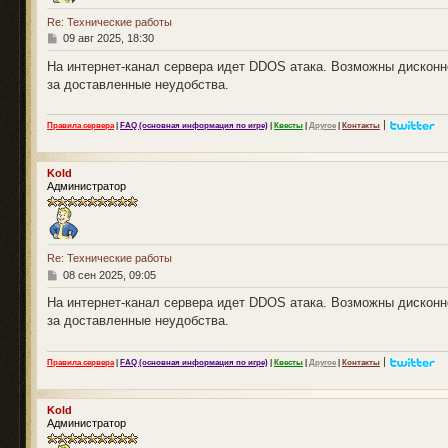
Re: Технические работы
С
09 авг 2025, 18:30
о
о
На интернет-канал сервера идет DDOS атака. Возможны дисконн
б
за доставленные неудобства.
щ
е
н
|
Правила сервера
|
FAQ (основная информация по игре)
|
Квесты
|
Другое
|
Контакты
и
е
Kold
Администратор
Re: Технические работы
С
08 сен 2025, 09:05
о
о
На интернет-канал сервера идет DDOS атака. Возможны дисконн
б
за доставленные неудобства.
щ
е
н
|
Правила сервера
|
FAQ (основная информация по игре)
|
Квесты
|
Другое
|
Контакты
и
е
Kold
Администратор