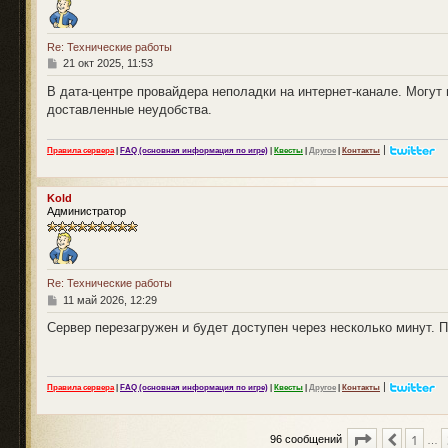
Re: Технические работы
С
21 окт 2025, 11:53
о
о
В дата-центре провайдера неполадки на интернет-канале. Могут
б
доставленные неудобства.
щ
е
н
|
Правила сервера
|
FAQ (основная информация по игре)
|
Квесты
|
Другое
|
Контакты
и
е
Kold
Администратор
Re: Технические работы
С
11 май 2026, 12:29
о
о
Сервер перезагружен и будет доступен через несколько минут. 
б
щ
е
н
|
Правила сервера
|
FAQ (основная информация по игре)
|
Квесты
|
Другое
|
Контакты
и
е
Страница
7
1
Пред.
96 сообщений
…