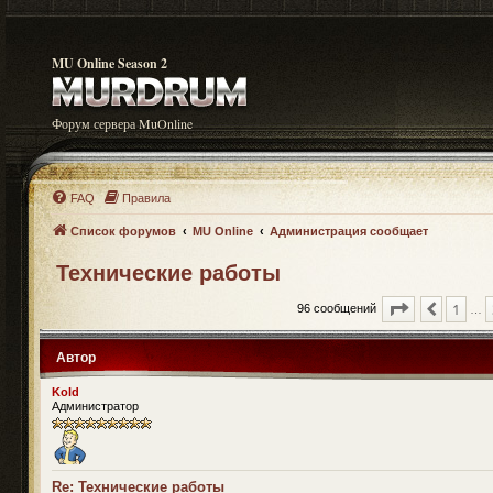
MU Online Season 2
Форум сервера MuOnline
FAQ
Правила
Список форумов
MU Online
Администрация сообщает
Технические работы
Страница
7
1
Пред.
96 сообщений
…
Автор
Kold
Администратор
Re: Технические работы