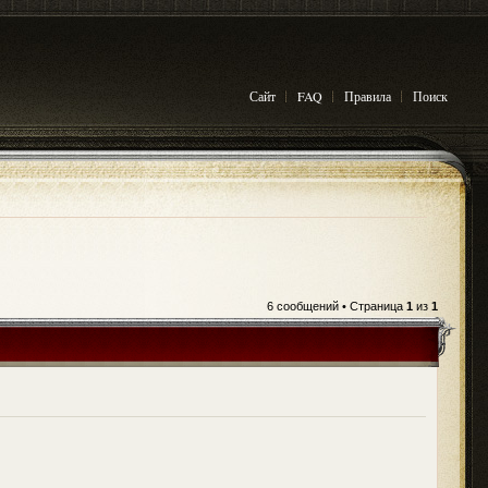
Сайт
FAQ
Правила
Поиск
6 сообщений • Страница
1
из
1