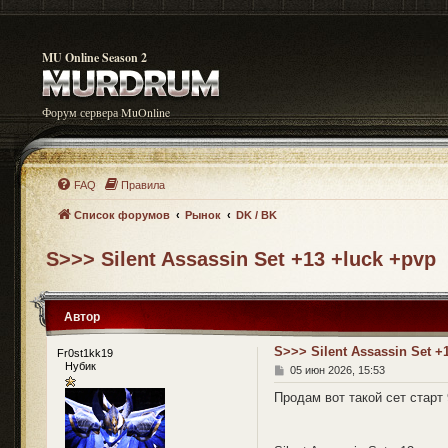
MU Online Season 2
Форум сервера MuOnline
FAQ
Правила
Список форумов
Рынок
DK / BK
S>>> Silent Assassin Set +13 +luck +pvp
Автор
S>>> Silent Assassin Set +
Fr0st1kk19
Нубик
С
05 июн 2026, 15:53
о
о
Продам вот такой сет старт 
б
щ
е
н