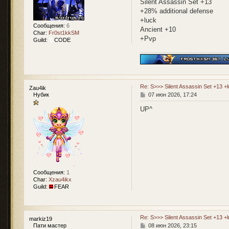
Silent Assassin Set +13
и
+28% additional defense
е
+luck
Сообщения:
6
Ancient +10
Char:
Fr0st1kkSM
+Pvp
Guild:
CODE
Re: S>>> Silent Assassin Set +13 +
Zau4ik
С
Нубик
07 июн 2026, 17:24
о
о
UP^
б
щ
е
н
и
е
Сообщения:
1
Char:
Xzau4ikx
Guild:
FEAR
Re: S>>> Silent Assassin Set +13 +
markiz19
С
Пати мастер
08 июн 2026, 23:15