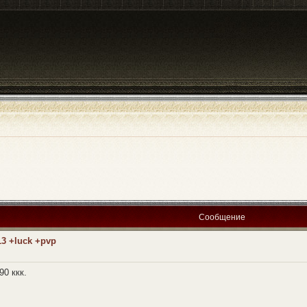
Сообщение
13 +luck +pvp
90 ккк.