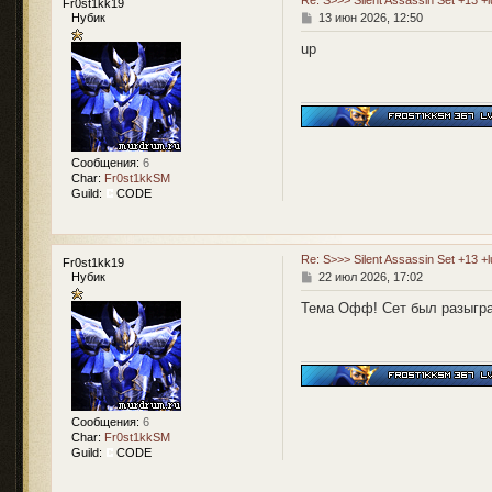
Re: S>>> Silent Assassin Set +13 +
Fr0st1kk19
С
Нубик
13 июн 2026, 12:50
о
о
up
б
щ
е
н
и
е
Сообщения:
6
Char:
Fr0st1kkSM
Guild:
CODE
Re: S>>> Silent Assassin Set +13 +
Fr0st1kk19
С
Нубик
22 июл 2026, 17:02
о
о
Тема Офф! Сет был разыгра
б
щ
е
н
и
е
Сообщения:
6
Char:
Fr0st1kkSM
Guild:
CODE