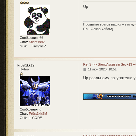
о
о
Up
б
щ
е
н
Прощайте врагов ваших – это луч
и
P.s.- Оскар Уайльд
е
Сообщения:
66
Char:
Sherif1992
Guild:
TamplieR
Re: S>>> Silent Assassin Set +13 +
Fr0st1kk19
С
Нубик
11 июн 2026, 10:51
о
о
Up реальному покупателю у
б
щ
е
н
и
е
Сообщения:
6
Char:
Fr0st1kkSM
Guild:
CODE