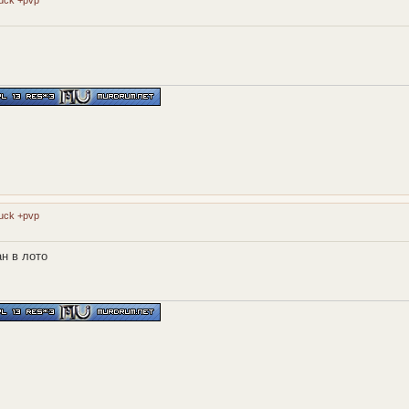
luck +pvp
luck +pvp
н в лото