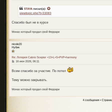
о
о
б
STAYA
писал(а):
щ
viewtopic.php?t=33083
е
н
и
Спасибо был не в курсе
е
Монах который продал свой Феррари
nicole20
Нубик
Re: Лотерея Cabrio Scepter +13+L+S+PVP+harmony
С
16 июн 2026, 06:11
о
о
Всем спасибо за участие. По потел
б
щ
е
Тему можно закрывать.
н
и
е
Монах который продал свой Феррари
4 сообщения • Страни