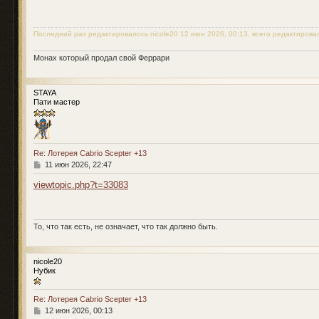
б
щ
е
н
Последний раз редактировалось
nicole20
12 июн 2026, 00:13, всего редактировал
и
е
Монах который продал свой Феррари
STAYA
Пати мастер
Re: Лотерея Cabrio Scepter +13
С
11 июн 2026, 22:47
о
о
viewtopic.php?t=33083
б
щ
е
н
То, что так есть, не означает, что так должно быть.
и
е
nicole20
Нубик
Re: Лотерея Cabrio Scepter +13
С
12 июн 2026, 00:13