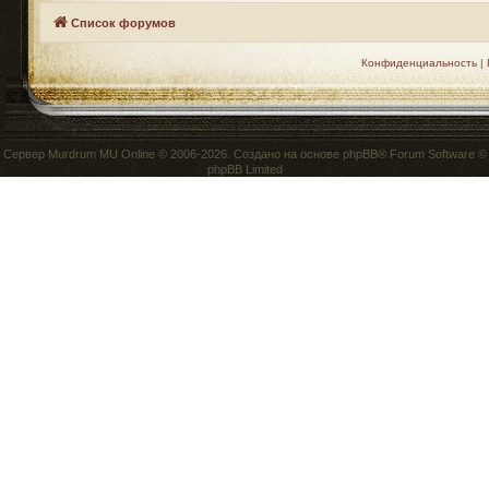
Список форумов
Конфиденциальность
|
Сервер
Murdrum MU Online
© 2006-2026. Создано на основе
phpBB
® Forum Software ©
phpBB Limited