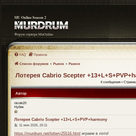
MU Online Season 2
Форум сервера MuOnline
FAQ
Правила
Список форумов
Рынок
Разное
Лотерея Cabrio Scepter +13+L+S+PVP+
4 сообщения • Страни
Автор
nicole20
Нубик
Лотерея Cabrio Scepter +13+L+S+PVP+harmony
С
11 июн 2026, 20:11
о
о
https://murdrum.net/lottery25516.html
играем в лото!