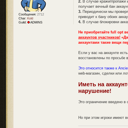
2.
В случае кражи/пропажи и
и
получает вечный бан аккаун
е
3.
Периодически мы проверяе
Сообщения:
2712
приводит к бану обоих акка
Char:
Kold
4.
В случае блокировки акка
Guild:
ADMINS
Не приобретайте full opt 
аккаунтов участников!
«Да
аккаунтами такие вещи пе
Если у вас на аккаунте ест
восстановлены по просьбе в
Это относится также к Anci
web-магазин, сделки или ло
Иметь на аккаунт
нарушение!
Это ограничение введено в 
Но при этом игроки имеют 