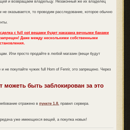
ещей и возвращаем владельцу. Незаконный же их владелец
 не оказывается, то проводим расследование, которое обычно
унты.
сделка с full opt вещами будет наказана вечными банами
 запрещен! Даже между несколькими собственными
сстановления.
льцам. Или просто продайте в любой магазин (вещи будут
 не покупайте чужих full Horn of Fenrir, это запрещено. Через
нт можеть быть заблокирован за это
требование отражено в
пункте 1.8.
правил сервера.
передача уже имеющихся вещей, а покупка новых!