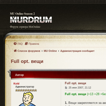
MU Online Season 2
Форум сервера MuOnline
FAQ
Правила
Список форумов
MU Online
Администрация сообщает
Full opt. вещи
Автор
Full opt. вещи
Kold
Администратор
С
25 июн 2007, 21:12
о
о
Full opt. вещи
(+13 +28 +6e
б
щ
1.
Вещи закрепляются за акк
е
н