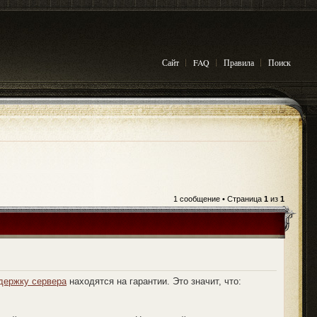
Сайт
FAQ
Правила
Поиск
1 сообщение • Страница
1
из
1
держку сервера
находятся на гарантии. Это значит, что: