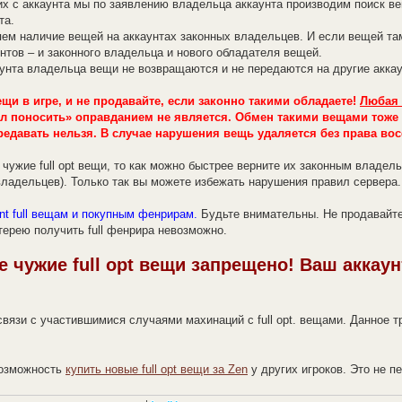
х с аккаунта мы по заявлению владельца аккаунта производим поиск в
та.
м наличие вещей на аккаунтах законных владельцев. И если вещей там
унтов – и законного владельца и нового обладателя вещей.
унта владельца вещи не возвращаются и не передаются на другие акка
вещи в игре, и не продавайте, если законно такими обладаете!
Любая 
л поносить» оправданием не является. Обмен такими вещами тоже
редавать нельзя. В случае нарушения вещь удаляется без права во
ь чужие full opt вещи, то как можно быстрее верните их законным владе
ладельцев). Только так вы можете избежать нарушения правил сервера.
ent full вещам и покупным фенрирам.
Будьте внимательны. Не продавайте и
терею получить full фенрира невозможно.
е чужие full opt вещи запрещено! Ваш аккау
связи с участившимися случаями махинаций с full opt. вещами. Данное 
возможность
купить новые full opt вещи за Zen
у других игроков. Это не 