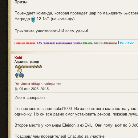
Призы
Побеждает команда, которая проведет шар по лабиринту быстрее
Награда
12
JoG (на команду)
Приходите участвовать! И всем удачи!
|
Правила сервера
|
FAQ (основная информация по игре)
|
Квесты
|
Другое
|
Контакты
Kold
Администратор
Re: Ивент «Шар в лабиринте»
С
09 июл 2023, 20:15
о
о
Ивент завершен.
б
щ
Первое место занял sokol1000. Из-за нечетного количества учас
е
н
одиночку. Но он все равно смог установить рекорд, показав луч
и
е
Второе место у команды Eleidon и exEviL. Они получают по 3 Jo
Поздравляем победителей! Спасибо за участие.