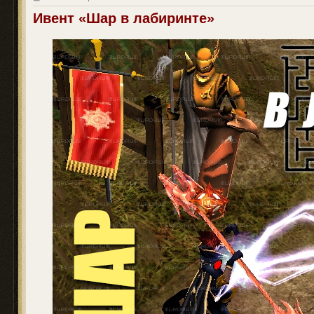
о
о
Ивент «Шар в лабиринте»
б
щ
е
н
и
е