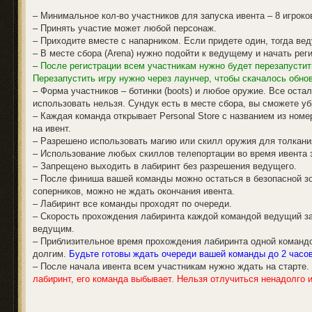
– Минимальное кол-во участников для запуска ивента – 8 игроко
– Принять участие может любой персонаж.
– Приходите вместе с напарником. Если придете один, тогда ве
– В месте сбора (Arena) нужно подойти к ведущему и начать рег
–
После регистрации всем участникам нужно будет перезапустить 
Перезапустить игру нужно через лаунчер, чтобы скачалось обно
– Форма участников – ботинки (boots) и любое оружие. Все ост
использовать нельзя. Сундук есть в месте сбора, вы сможете у
– Каждая команда открывает Personal Store с названием из ном
на ивент.
– Разрешено использовать магию или скилл оружия для толкани
– Использование любых скиллов телепортации во время ивента 
– Запрещено выходить в лабиринт без разрешения ведущего.
– После финиша вашей команды можно остаться в безопасной зо
соперников, можно не ждать окончания ивента.
– Лабиринт все команды проходят по очереди.
– Скорость прохождения лабиринта каждой командой ведущий за
ведущим.
– Приблизительное время прохождения лабиринта одной командо
долгим.
Будьте готовы ждать очереди вашей команды до 2 часов
– После начала ивента всем участникам нужно ждать на старте.
лабиринт, его команда выбывает. Нельзя отлучиться ненадолго и