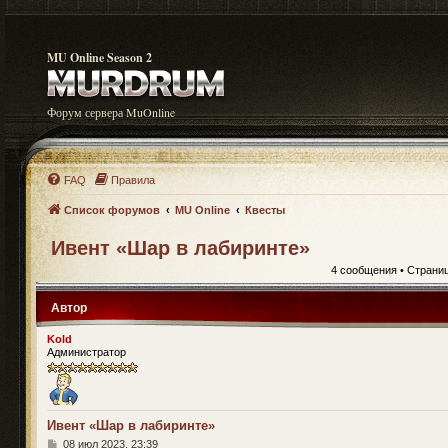
MU Online Season 2
Форум сервера MuOnline
FAQ
Правила
Список форумов
MU Online
Квесты
Ивент «Шар в лабиринте»
4 сообщения • Страни
Автор
Kold
Администратор
Ивент «Шар в лабиринте»
С
08 июл 2023, 23:39