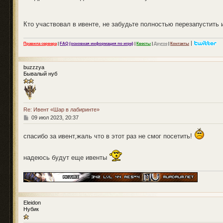
Кто участвовал в ивенте, не забудьте полностью перезапустить и
|
Правила сервера
|
FAQ (основная информация по игре)
|
Квесты
|
Другое
|
Контакты
buzzzya
Бывалый нуб
Re: Ивент «Шар в лабиринте»
С
09 июл 2023, 20:37
о
о
спасибо за ивент,жаль что в этот раз не смог посетить!
б
щ
е
н
надеюсь будут еще ивенты
и
е
Eleidon
Нубик