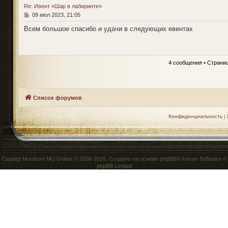
Re: Ивент «Шар в лабиринте»
С
09 июл 2023, 21:05
о
о
Всем большое спасибо и удачи в следующих евентах
б
щ
е
н
и
4 сообщения • Страни
е
Список форумов
Конфиденциальность
|
Сервер
Murdrum MU Online
© 2006-2026. Создано на основе
phpBB
® Forum Software ©
phpBB Limited