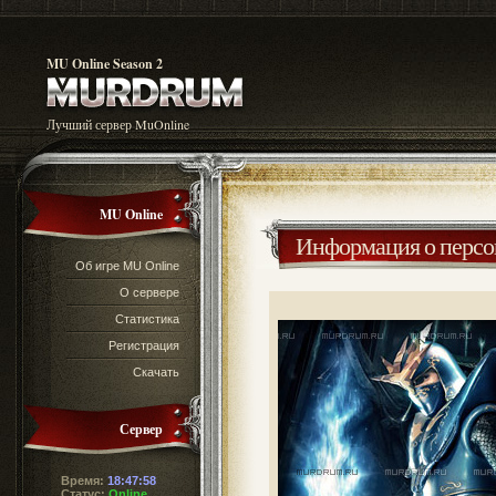
MU Online Season 2
Лучший сервер MuOnline
MU Online
Информация о перс
Об игре MU Online
О сервере
Статистика
Регистрация
Скачать
Сервер
Время:
18:47:58
Статус:
Online