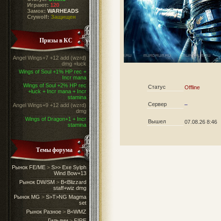
Играют:
120
Замок:
WARHEADS
Crywolf:
Защищен
Призы в КС
Angel Wings+7 +12 add (wzrd)
dmg +luck
Wings of Soul +1% HP rec +
Incr mana
Wings of Soul +2% HP rec
Статус
Offline
+luck + Incr mana + Incr
stamina
Сервер
–
Angel Wings+9 +12 add (wzrd)
dmg
Wings of Dragon+1 + Incr
Вышел
07.08.26 8:46
stamina
Темы форума
Рынок FE/ME
>
S>> Exe Sylph
Wind Bow+13
Рынок DW/SM
>
B<Blizzard
staff+wiz dmg
Рынок MG
>
S>T>NG Magma
set
Рынок Разное
>
B<WMZ
Гильдии
>
FIRE