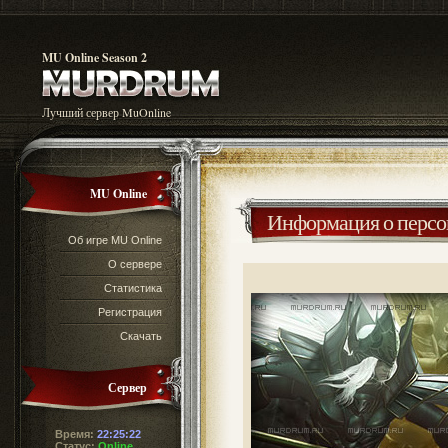
MU Online Season 2
Лучший сервер MuOnline
MU Online
Информация о перс
Об игре MU Online
О сервере
Статистика
Регистрация
Скачать
Сервер
Время:
22:25:23
Статус:
Online