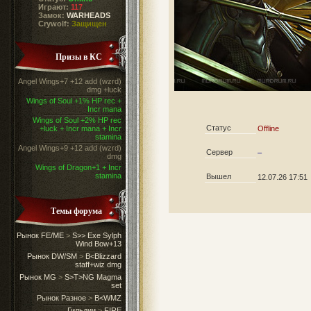
Играют:
117
Замок:
WARHEADS
Crywolf:
Защищен
Призы в КС
Angel Wings+7 +12 add (wzrd)
dmg +luck
Wings of Soul +1% HP rec +
Incr mana
Wings of Soul +2% HP rec
Статус
+luck + Incr mana + Incr
Offline
stamina
Angel Wings+9 +12 add (wzrd)
Сервер
–
dmg
Wings of Dragon+1 + Incr
stamina
Вышел
12.07.26 17:51
Темы форума
Рынок FE/ME
>
S>> Exe Sylph
Wind Bow+13
Рынок DW/SM
>
B<Blizzard
staff+wiz dmg
Рынок MG
>
S>T>NG Magma
set
Рынок Разное
>
B<WMZ
Гильдии
>
FIRE