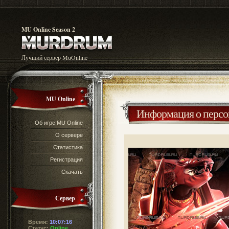
MU Online Season 2
Лучший сервер MuOnline
MU Online
Информация о перс
Об игре MU Online
О сервере
Статистика
Регистрация
Скачать
Сервер
Время:
10:07:16
Статус:
Online