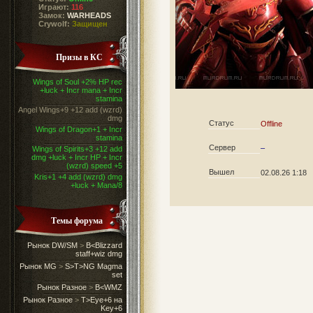
Играют:
116
Замок:
WARHEADS
Crywolf:
Защищен
Призы в КС
Wings of Soul +2% HP rec
+luck + Incr mana + Incr
stamina
Angel Wings+9 +12 add (wzrd)
dmg
Статус
Offline
Wings of Dragon+1 + Incr
stamina
Сервер
–
Wings of Spirits+3 +12 add
dmg +luck + Incr HP + Incr
(wzrd) speed +5
Вышел
02.08.26 1:18
Kris+1 +4 add (wzrd) dmg
+luck + Mana/8
Темы форума
Рынок DW/SM
>
B<Blizzard
staff+wiz dmg
Рынок MG
>
S>T>NG Magma
set
Рынок Разное
>
B<WMZ
Рынок Разное
>
T>Eye+6 на
Key+6