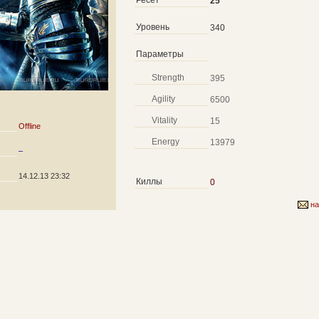
Ресет
25
Уровень
340
Параметры
Strength
395
Agility
6500
Vitality
15
Offline
Energy
13979
–
14.12.13 23:32
Киллы
0
на