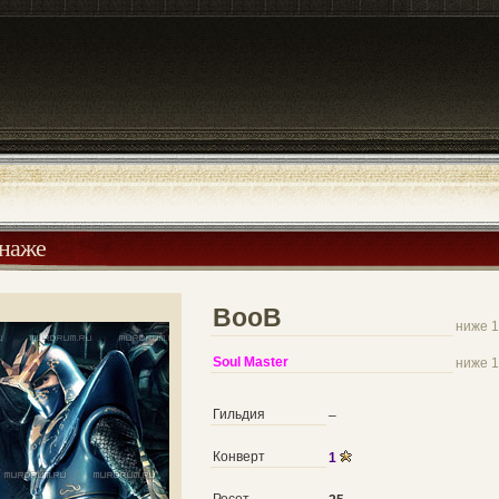
онаже
BooB
ниже 1
Soul Master
ниже 1
Гильдия
–
Конверт
1