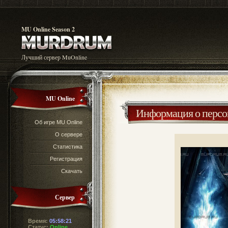
MU Online Season 2
Лучший сервер MuOnline
MU Online
Информация о перс
Об игре MU Online
О сервере
Статистика
Регистрация
Скачать
Сервер
Время:
05:58:21
Статус:
Online