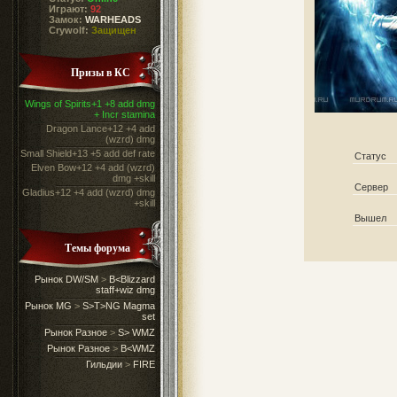
Играют:
92
Замок:
WARHEADS
Crywolf:
Защищен
Призы в КС
Wings of Spirits+1 +8 add dmg
+ Incr stamina
Dragon Lance+12 +4 add
(wzrd) dmg
Small Shield+13 +5 add def rate
Статус
Elven Bow+12 +4 add (wzrd)
dmg +skill
Сервер
Gladius+12 +4 add (wzrd) dmg
+skill
Вышел
Темы форума
Рынок DW/SM
>
B<Blizzard
staff+wiz dmg
Рынок MG
>
S>T>NG Magma
set
Рынок Разное
>
S> WMZ
Рынок Разное
>
B<WMZ
Гильдии
>
FIRE