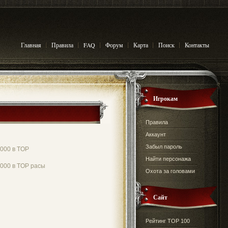
Главная
Правила
FAQ
Форум
Карта
Поиск
Контакты
Игрокам
Правила
Аккаунт
Забыл пароль
000 в TOP
Найти персонажа
000 в TOP расы
Охота за головами
Сайт
Рейтинг TOP 100