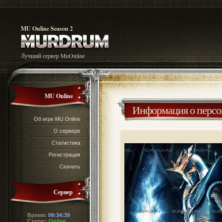
MU Online Season 2
Лучший сервер MuOnline
MU Online
Информация о перс
Об игре MU Online
О сервере
Статистика
Регистрация
Скачать
Сервер
Время:
09:34:40
Статус:
Online