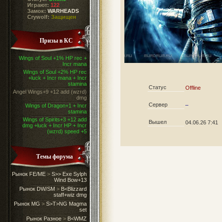
Играют:
122
Замок:
WARHEADS
Crywolf:
Защищен
Призы в КС
Wings of Soul +1% HP rec +
Incr mana
Wings of Soul +2% HP rec
+luck + Incr mana + Incr
stamina
Статус
Offline
Angel Wings+9 +12 add (wzrd)
dmg
Сервер
–
Wings of Dragon+1 + Incr
stamina
Wings of Spirits+3 +12 add
Вышел
04.06.26 7:41
dmg +luck + Incr HP + Incr
(wzrd) speed +5
Темы форума
Рынок FE/ME
>
S>> Exe Sylph
Wind Bow+13
Рынок DW/SM
>
B<Blizzard
staff+wiz dmg
Рынок MG
>
S>T>NG Magma
set
Рынок Разное
>
B<WMZ