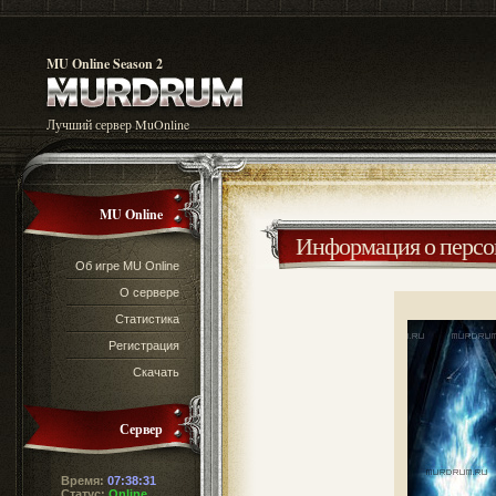
MU Online Season 2
Лучший сервер MuOnline
MU Online
Информация о перс
Об игре MU Online
О сервере
Статистика
Регистрация
Скачать
Сервер
Время:
07:38:31
Статус:
Online