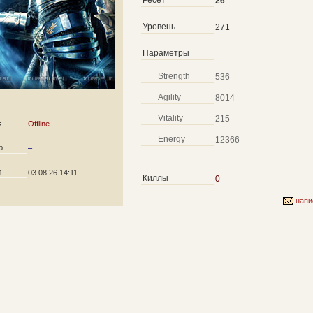
Ресет
26
Уровень
271
Параметры
Strength
536
Agility
8014
Vitality
215
с
Offline
Energy
12366
р
–
л
03.08.26 14:11
Киллы
0
напи