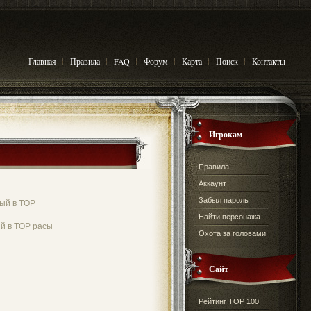
Главная
Правила
FAQ
Форум
Карта
Поиск
Контакты
Игрокам
Правила
Аккаунт
Забыл пароль
ый в TOP
Найти персонажа
й в TOP расы
Охота за головами
Сайт
Рейтинг TOP 100