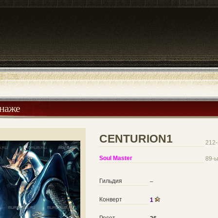
онаже
CENTURION1
212-
Soul Master
89-ы
Гильдия
–
Конверт
1