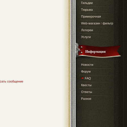
Гильдии
Тюрьма
Примерочная
Web-магазин
/
фильтр
Лотереи
Услуги
Информация
Новости
Форум
FAQ
сать сообщение
Квесты
Ответы
Разное