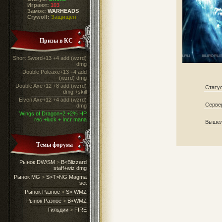
Играют:
103
Замок:
WARHEADS
Crywolf:
Защищен
Призы в КС
Short Sword+13 +4 add (wzrd)
dmg
Double Poleaxe+13 +4 add
(wzrd) dmg
Double Axe+12 +8 add (wzrd)
Стату
dmg +skill
Elven Axe+12 +4 add (wzrd)
Серве
dmg
Wings of Dragon+2 +2% HP
rec +luck + Incr mana
Выше
Темы форума
Рынок DW/SM
>
B<Blizzard
staff+wiz dmg
Рынок MG
>
S>T>NG Magma
set
Рынок Разное
>
S> WMZ
Рынок Разное
>
B<WMZ
Гильдии
>
FIRE