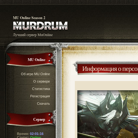
MU Online Season 2
Лучший сервер MuOnline
MU Online
Информация о перс
Об игре MU Online
О сервере
Статистика
Регистрация
Скачать
Сервер
Время:
02:01:16
Статус:
Online