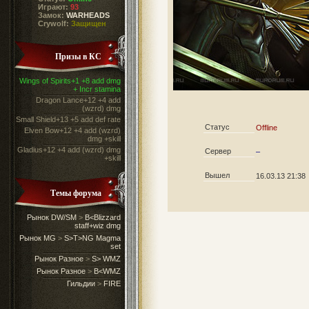
Играют:
93
Замок:
WARHEADS
Crywolf:
Защищен
Призы в КС
Wings of Spirits+1 +8 add dmg
+ Incr stamina
Dragon Lance+12 +4 add
(wzrd) dmg
Small Shield+13 +5 add def rate
Статус
Offline
Elven Bow+12 +4 add (wzrd)
dmg +skill
Gladius+12 +4 add (wzrd) dmg
Сервер
–
+skill
Вышел
16.03.13 21:38
Темы форума
Рынок DW/SM
>
B<Blizzard
staff+wiz dmg
Рынок MG
>
S>T>NG Magma
set
Рынок Разное
>
S> WMZ
Рынок Разное
>
B<WMZ
Гильдии
>
FIRE