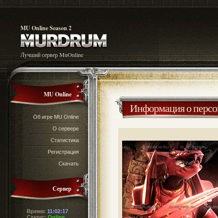
MU Online Season 2
Лучший сервер MuOnline
MU Online
Информация о перс
Об игре MU Online
О сервере
Статистика
Регистрация
Скачать
Сервер
Время:
11:02:17
Статус:
Online