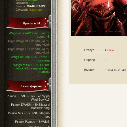
Играют:
108
Замок:
WARHEADS
Crywolf:
Защищен
Призы в КС
Wings of Soul+2 + Incr (wzrd)
speed +5
Angel Wings+9 +12 add (wzrd)
dmg +luck
Angel Wings+7 +12 add (wzrd)
Статус
Offline
dmg +luck
Wings of Soul +1% HP rec +
Сервер
–
Incr mana
Wings of Soul +2% HP rec
+luck + Incr mana + Incr
Вышел
13.04.16 20:40
stamina
Темы форума
Рынок FE/ME
>
S>> Exe Sylph
Wind Bow+13
Рынок DW/SM
>
B<Blizzard
staff+wiz dmg
Рынок MG
>
S>T>NG Magma
set
Рынок Разное
>
B<WMZ
Гильдии
>
FIRE