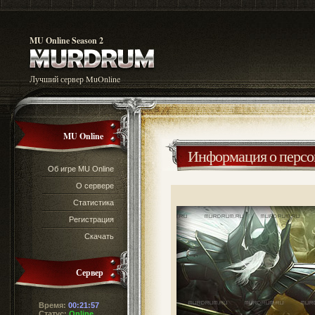
MU Online Season 2
Лучший сервер MuOnline
MU Online
Информация о перс
Об игре MU Online
О сервере
Статистика
Регистрация
Скачать
Сервер
Время:
00:21:57
Статус:
Online