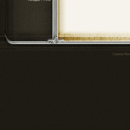
Сервер
Mur