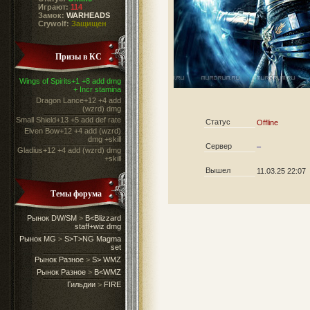
Играют:
114
Замок:
WARHEADS
Crywolf:
Защищен
Призы в КС
Wings of Spirits+1 +8 add dmg
+ Incr stamina
Dragon Lance+12 +4 add
(wzrd) dmg
Small Shield+13 +5 add def rate
Статус
Offline
Elven Bow+12 +4 add (wzrd)
dmg +skill
Сервер
–
Gladius+12 +4 add (wzrd) dmg
+skill
Вышел
11.03.25 22:07
Темы форума
Рынок DW/SM
>
B<Blizzard
staff+wiz dmg
Рынок MG
>
S>T>NG Magma
set
Рынок Разное
>
S> WMZ
Рынок Разное
>
B<WMZ
Гильдии
>
FIRE