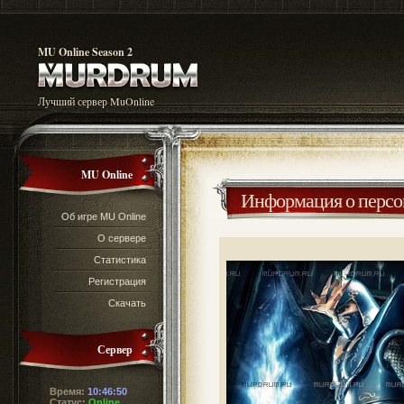
MU Online Season 2
Лучший сервер MuOnline
MU Online
Информация о перс
Об игре MU Online
О сервере
Статистика
Регистрация
Скачать
Сервер
Время:
10:46:51
Статус:
Online