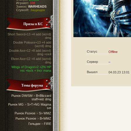
Играют:
108
Замок:
WARHEADS
Crywolf:
Защищен
Призы в КС
Short Sword+13 +4 add (wzrd)
dmg
Double Poleaxe+13 +4 add
(wzrd) dmg
Double Axe+12 +8 add (wzrd)
Статус
Offline
dmg +skill
Elven Axe+12 +4 add (wzrd)
Сервер
–
dmg
Wings of Dragon+2 +2% HP
rec +luck + Incr mana
Вышел
04.03.23 13:01
Темы форума
Рынок DW/SM
>
B<Blizzard
staff+wiz dmg
Рынок MG
>
S>T>NG Magma
set
Рынок Разное
>
S> WMZ
Рынок Разное
>
B<WMZ
Гильдии
>
FIRE