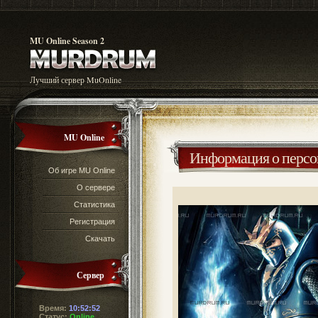
MU Online Season 2
Лучший сервер MuOnline
MU Online
Информация о перс
Об игре MU Online
О сервере
Статистика
Регистрация
Скачать
Сервер
Время:
10:52:52
Статус:
Online