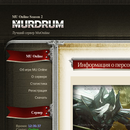
MU Online Season 2
Лучший сервер MuOnline
MU Online
Информация о перс
Об игре MU Online
О сервере
Статистика
Регистрация
Скачать
Сервер
Время:
12:35:37
Статус:
Online