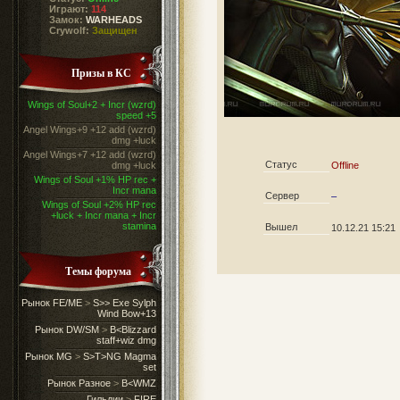
Играют:
114
Замок:
WARHEADS
Crywolf:
Защищен
Призы в КС
Wings of Soul+2 + Incr (wzrd)
speed +5
Angel Wings+9 +12 add (wzrd)
dmg +luck
Angel Wings+7 +12 add (wzrd)
Статус
dmg +luck
Offline
Wings of Soul +1% HP rec +
Incr mana
Сервер
–
Wings of Soul +2% HP rec
+luck + Incr mana + Incr
stamina
Вышел
10.12.21 15:21
Темы форума
Рынок FE/ME
>
S>> Exe Sylph
Wind Bow+13
Рынок DW/SM
>
B<Blizzard
staff+wiz dmg
Рынок MG
>
S>T>NG Magma
set
Рынок Разное
>
B<WMZ
Гильдии
>
FIRE