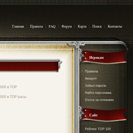
Главная
Правила
FAQ
Форум
Карта
Поиск
Контакты
Игрокам
Правила
Аккаунт
Забыл пароль
000 в TOP
Найти персонажа
000 в TOP расы
Охота за головами
Сайт
Рейтинг TOP 100