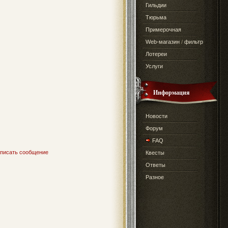
Гильдии
Тюрьма
Примерочная
Web-магазин
/
фильтр
Лотереи
Услуги
Информация
Новости
Форум
FAQ
писать сообщение
Квесты
Ответы
Разное