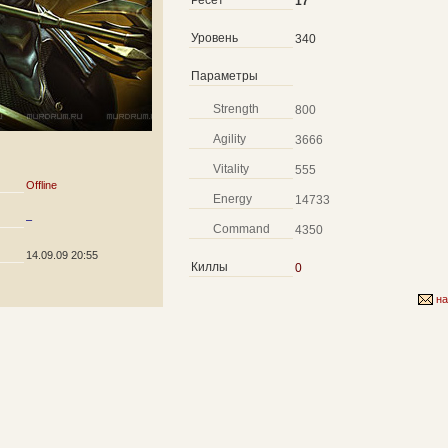
Ресет
17
Уровень
340
Параметры
Strength
800
Agility
3666
Vitality
555
Offline
Energy
14733
–
Command
4350
14.09.09 20:55
Киллы
0
на