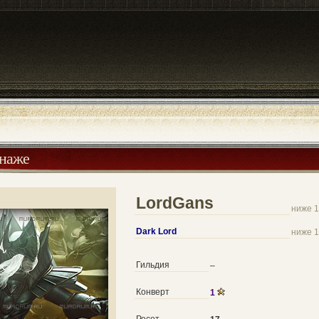
онаже
LordGans
ниже 1
Dark Lord
ниже 1
Гильдия
–
Конверт
1