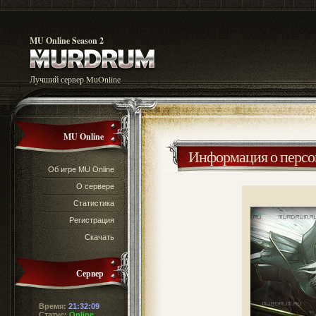
MU Online Season 2
Лучший сервер MuOnline
MU Online
Информация о перс
Об игре MU Online
О сервере
Статистика
Регистрация
Скачать
Сервер
Время:
21:32:09
Статус:
Online