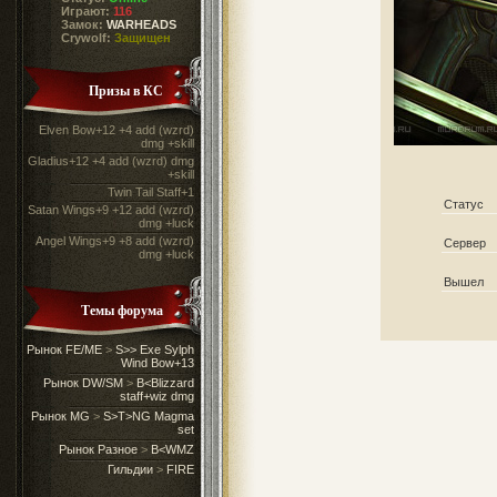
Играют:
116
Замок:
WARHEADS
Crywolf:
Защищен
Призы в КС
Elven Bow+12 +4 add (wzrd)
dmg +skill
Gladius+12 +4 add (wzrd) dmg
+skill
Twin Tail Staff+1
Статус
Satan Wings+9 +12 add (wzrd)
dmg +luck
Angel Wings+9 +8 add (wzrd)
Сервер
dmg +luck
Вышел
Темы форума
Рынок FE/ME
>
S>> Exe Sylph
Wind Bow+13
Рынок DW/SM
>
B<Blizzard
staff+wiz dmg
Рынок MG
>
S>T>NG Magma
set
Рынок Разное
>
B<WMZ
Гильдии
>
FIRE