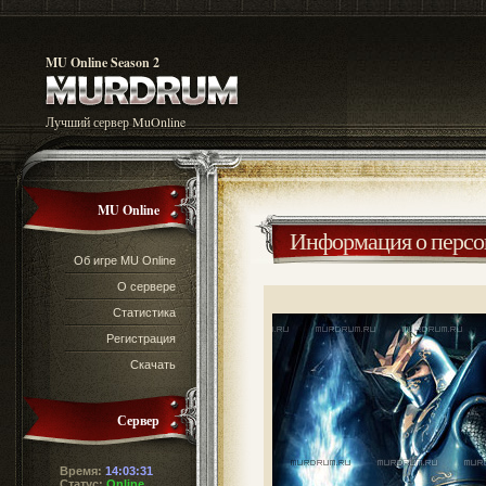
MU Online Season 2
Лучший сервер MuOnline
MU Online
Информация о перс
Об игре MU Online
О сервере
Статистика
Регистрация
Скачать
Сервер
Время:
14:03:31
Статус:
Online