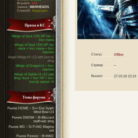
Играют:
134
Замок:
WARHEADS
Crywolf:
Защищен
Призы в КС
Wings of Soul +1% HP rec +
Incr mana
Wings of Soul +2% HP rec
+luck + Incr mana + Incr
stamina
Статус
Offline
Angel Wings+9 +12 add (wzrd)
dmg
Сервер
–
Wings of Dragon+1 + Incr
stamina
Wings of Spirits+3 +12 add
Вышел
27.03.26 23:19
dmg +luck + Incr HP + Incr
(wzrd) speed +5
Темы форума
Рынок FE/ME
>
S>> Exe Sylph
Wind Bow+13
Рынок DW/SM
>
B<Blizzard
staff+wiz dmg
Рынок MG
>
S>T>NG Magma
set
Рынок Разное
>
B<WMZ