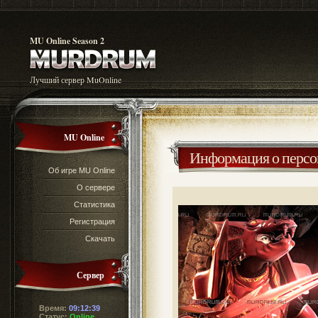
MU Online Season 2
Лучший сервер MuOnline
MU Online
Информация о перс
Об игре MU Online
О сервере
Статистика
Регистрация
Скачать
Сервер
Время:
09:12:39
Статус:
Online