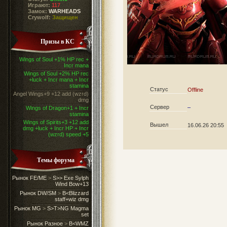
Играют:
117
Замок:
WARHEADS
Crywolf:
Защищен
Призы в КС
Wings of Soul +1% HP rec +
Incr mana
Wings of Soul +2% HP rec
+luck + Incr mana + Incr
stamina
Статус
Offline
Angel Wings+9 +12 add (wzrd)
dmg
Сервер
–
Wings of Dragon+1 + Incr
stamina
Wings of Spirits+3 +12 add
Вышел
16.06.26 20:55
dmg +luck + Incr HP + Incr
(wzrd) speed +5
Темы форума
Рынок FE/ME
>
S>> Exe Sylph
Wind Bow+13
Рынок DW/SM
>
B<Blizzard
staff+wiz dmg
Рынок MG
>
S>T>NG Magma
set
Рынок Разное
>
B<WMZ