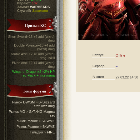
Играют:
102
Замок:
WARHEADS
Crywolf:
Защищен
Призы в КС
Short Sword+13 +4 add (wzrd)
dmg
Double Poleaxe+13 +4 add
(wzrd) dmg
Double Axe+12 +8 add (wzrd)
Статус
Offline
dmg +skill
Elven Axe+12 +4 add (wzrd)
Сервер
–
dmg
Wings of Dragon+2 +2% HP
rec +luck + Incr mana
Вышел
27.03.22 14:30
Темы форума
Рынок DW/SM
>
B<Blizzard
staff+wiz dmg
Рынок MG
>
S>T>NG Magma
set
Рынок Разное
>
S> WMZ
Рынок Разное
>
B<WMZ
Гильдии
>
FIRE