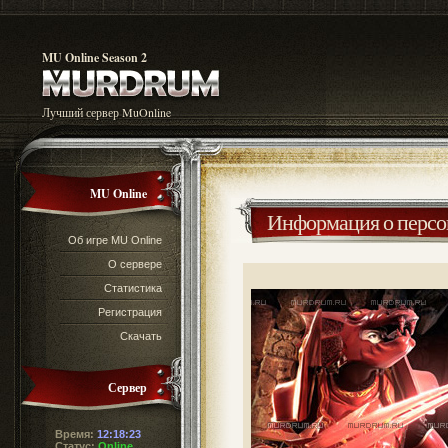
MU Online Season 2
Лучший сервер MuOnline
MU Online
Информация о перс
Об игре MU Online
О сервере
Статистика
Регистрация
Скачать
Сервер
Время:
12:18:23
Статус:
Online