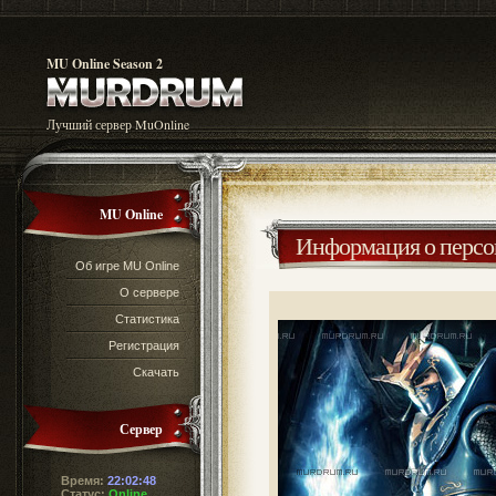
MU Online Season 2
Лучший сервер MuOnline
MU Online
Информация о перс
Об игре MU Online
О сервере
Статистика
Регистрация
Скачать
Сервер
Время:
22:02:48
Статус:
Online