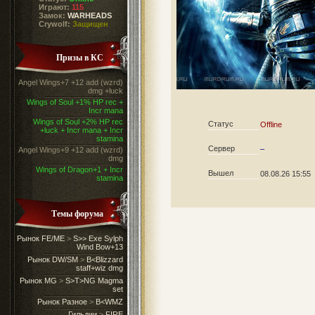
Играют:
115
Замок:
WARHEADS
Crywolf:
Защищен
Призы в КС
Angel Wings+7 +12 add (wzrd)
dmg +luck
Wings of Soul +1% HP rec +
Incr mana
Wings of Soul +2% HP rec
Статус
Offline
+luck + Incr mana + Incr
stamina
Сервер
–
Angel Wings+9 +12 add (wzrd)
dmg
Wings of Dragon+1 + Incr
Вышел
08.08.26 15:55
stamina
Темы форума
Рынок FE/ME
>
S>> Exe Sylph
Wind Bow+13
Рынок DW/SM
>
B<Blizzard
staff+wiz dmg
Рынок MG
>
S>T>NG Magma
set
Рынок Разное
>
B<WMZ
Гильдии
>
FIRE