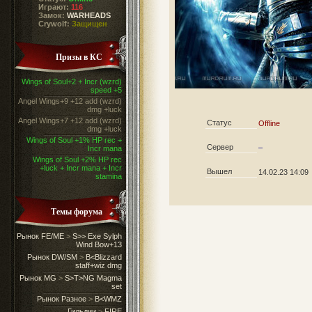
Играют:
116
Замок:
WARHEADS
Crywolf:
Защищен
Призы в КС
Wings of Soul+2 + Incr (wzrd)
speed +5
Angel Wings+9 +12 add (wzrd)
dmg +luck
Angel Wings+7 +12 add (wzrd)
Статус
Offline
dmg +luck
Wings of Soul +1% HP rec +
Сервер
–
Incr mana
Wings of Soul +2% HP rec
+luck + Incr mana + Incr
Вышел
14.02.23 14:09
stamina
Темы форума
Рынок FE/ME
>
S>> Exe Sylph
Wind Bow+13
Рынок DW/SM
>
B<Blizzard
staff+wiz dmg
Рынок MG
>
S>T>NG Magma
set
Рынок Разное
>
B<WMZ
Гильдии
>
FIRE