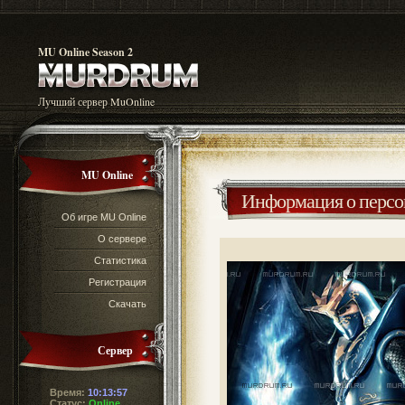
MU Online Season 2
Лучший сервер MuOnline
MU Online
Информация о перс
Об игре MU Online
О сервере
Статистика
Регистрация
Скачать
Сервер
Время:
10:13:57
Статус:
Online