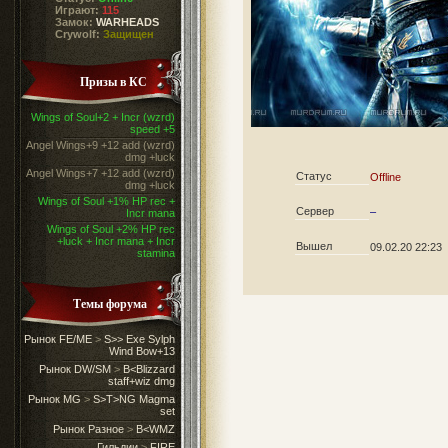
Играют:
115
Замок:
WARHEADS
Crywolf:
Защищен
Призы в КС
Wings of Soul+2 + Incr (wzrd)
speed +5
Angel Wings+9 +12 add (wzrd)
dmg +luck
Angel Wings+7 +12 add (wzrd)
Статус
Offline
dmg +luck
Wings of Soul +1% HP rec +
Сервер
–
Incr mana
Wings of Soul +2% HP rec
+luck + Incr mana + Incr
Вышел
09.02.20 22:23
stamina
Темы форума
Рынок FE/ME
>
S>> Exe Sylph
Wind Bow+13
Рынок DW/SM
>
B<Blizzard
staff+wiz dmg
Рынок MG
>
S>T>NG Magma
set
Рынок Разное
>
B<WMZ
Гильдии
>
FIRE