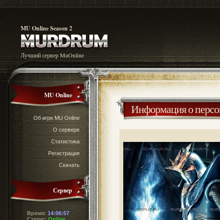
MU Online Season 2
Лучший сервер MuOnline
MU Online
Информация о перс
Об игре MU Online
О сервере
Статистика
Регистрация
Скачать
Сервер
Время:
14:06:57
Статус:
Online