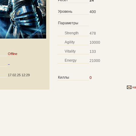
Ресет
24
Уровень
400
Параметры
Strength
478
Agility
10000
Vitality
133
Offline
Energy
21000
–
17.02.25 12:29
Киллы
0
на