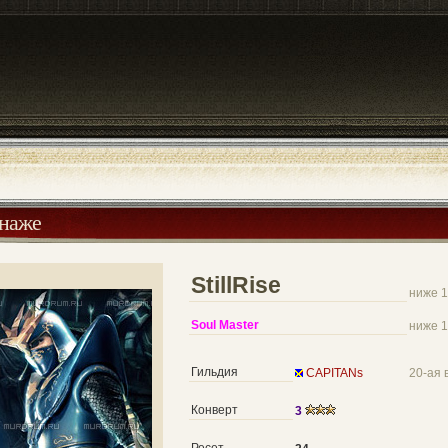
онаже
StillRise
ниже 1
Soul Master
ниже 1
Гильдия
CAPITANs
20-ая 
Конверт
3