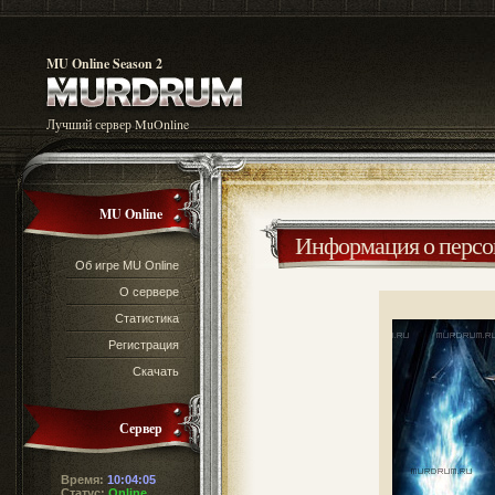
MU Online Season 2
Лучший сервер MuOnline
MU Online
Информация о перс
Об игре MU Online
О сервере
Статистика
Регистрация
Скачать
Сервер
Время:
10:04:05
Статус:
Online