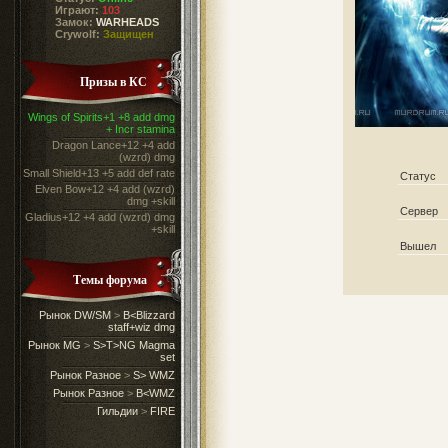
Играют:
103
Замок:
WARHEADS
Crywolf:
Защищен
Призы в КС
Wings of Spirits+1 +8 add dmg
+ Incr stamina
Dragon Lance+12 +4 add
(wzrd) dmg
Small Shield+13 +5 add def rate
Статус
Elven Bow+12 +4 add (wzrd)
dmg +skill
Сервер
Gladius+12 +4 add (wzrd) dmg
+skill
Вышел
Темы форума
Рынок DW/SM
>
B<Blizzard
staff+wiz dmg
Рынок MG
>
S>T>NG Magma
set
Рынок Разное
>
S> WMZ
Рынок Разное
>
B<WMZ
Гильдии
>
FIRE