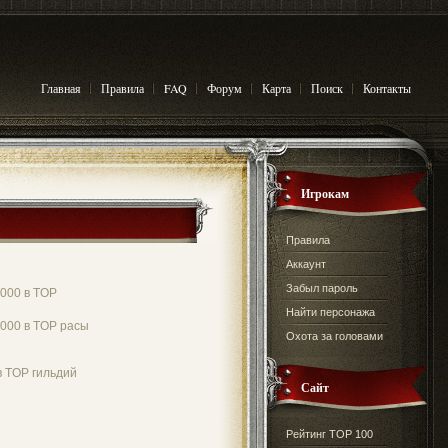
Главная
Правила
FAQ
Форум
Карта
Поиск
Контакты
Игрокам
Правила
Аккаунт
Забыл пароль
000 в TOP
Найти персонажа
000 в TOP расы
Охота за головами
в TOP гильдий
Сайт
Рейтинг TOP 100