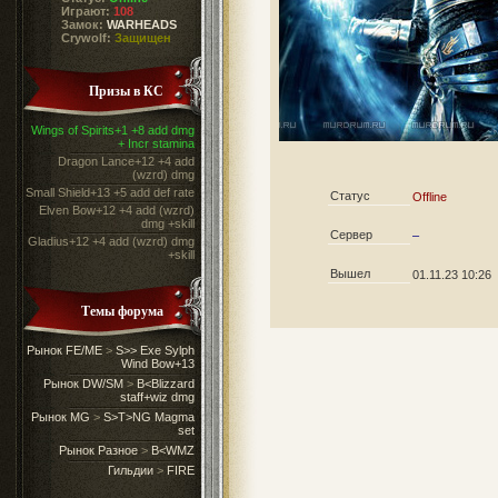
Играют:
108
Замок:
WARHEADS
Crywolf:
Защищен
Призы в КС
Wings of Spirits+1 +8 add dmg
+ Incr stamina
Dragon Lance+12 +4 add
(wzrd) dmg
Small Shield+13 +5 add def rate
Статус
Offline
Elven Bow+12 +4 add (wzrd)
dmg +skill
Сервер
–
Gladius+12 +4 add (wzrd) dmg
+skill
Вышел
01.11.23 10:26
Темы форума
Рынок FE/ME
>
S>> Exe Sylph
Wind Bow+13
Рынок DW/SM
>
B<Blizzard
staff+wiz dmg
Рынок MG
>
S>T>NG Magma
set
Рынок Разное
>
B<WMZ
Гильдии
>
FIRE