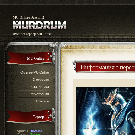
MU Online Season 2
Лучший сервер MuOnline
MU Online
Информация о перс
Об игре MU Online
О сервере
Статистика
Регистрация
Скачать
Сервер
Время:
15:26:57
Статус:
Online