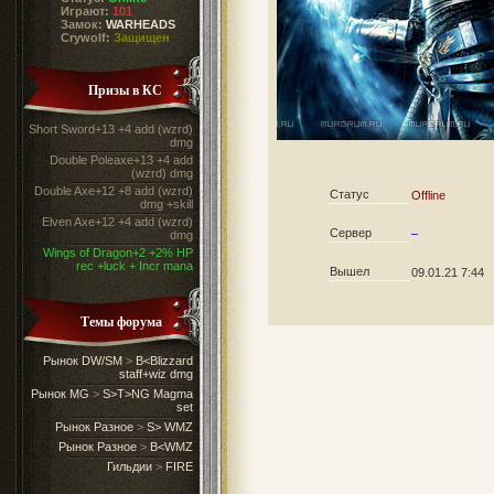
Играют:
101
Замок:
WARHEADS
Crywolf:
Защищен
Призы в КС
Short Sword+13 +4 add (wzrd)
dmg
Double Poleaxe+13 +4 add
(wzrd) dmg
Double Axe+12 +8 add (wzrd)
Статус
Offline
dmg +skill
Elven Axe+12 +4 add (wzrd)
Сервер
–
dmg
Wings of Dragon+2 +2% HP
rec +luck + Incr mana
Вышел
09.01.21 7:44
Темы форума
Рынок DW/SM
>
B<Blizzard
staff+wiz dmg
Рынок MG
>
S>T>NG Magma
set
Рынок Разное
>
S> WMZ
Рынок Разное
>
B<WMZ
Гильдии
>
FIRE