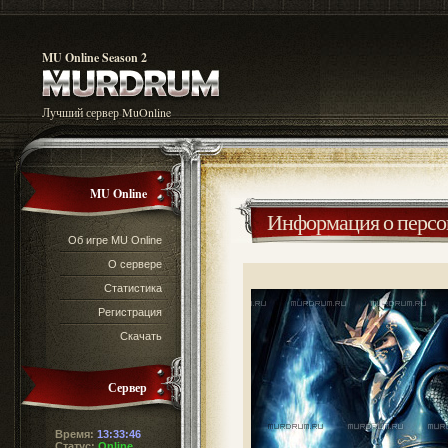
MU Online Season 2
Лучший сервер MuOnline
MU Online
Информация о перс
Об игре MU Online
О сервере
Статистика
Регистрация
Скачать
Сервер
Время:
13:33:46
Статус:
Online