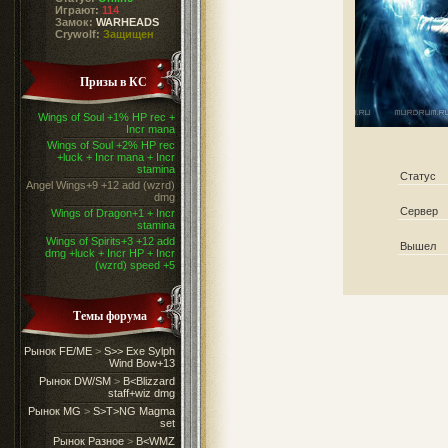
Играют:
114
Замок:
WARHEADS
Crywolf:
Защищен
Призы в КС
Wings of Soul +1% HP rec +
Incr mana
Wings of Soul +2% HP rec
+luck + Incr mana + Incr
stamina
Статус
Angel Wings+9 +12 add (wzrd)
dmg
Сервер
Wings of Dragon+1 + Incr
stamina
Wings of Spirits+3 +12 add
Вышел
dmg +luck + Incr HP + Incr
(wzrd) speed +5
Темы форума
Рынок FE/ME
>
S>> Exe Sylph
Wind Bow+13
Рынок DW/SM
>
B<Blizzard
staff+wiz dmg
Рынок MG
>
S>T>NG Magma
set
Рынок Разное
>
B<WMZ