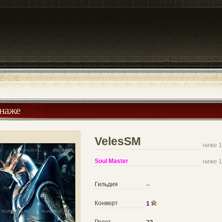
онаже
VelesSM
ниже 1
Soul Master
ниже 1
Гильдия
–
Конверт
1