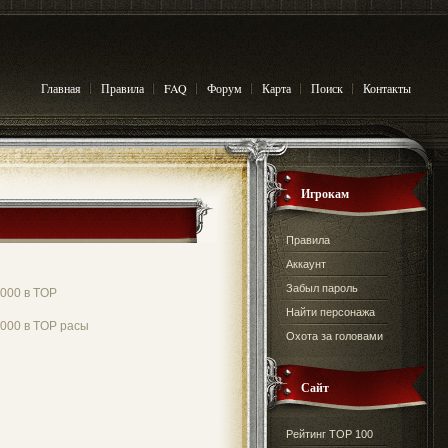
Главная
Правила
FAQ
Форум
Карта
Поиск
Контакты
Игрокам
Правила
Аккаунт
Забыл пароль
000 в TOP
Найти персонажа
000 в TOP расы
Охота за головами
Сайт
Рейтинг TOP 100