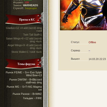
Играют:
109
Замок:
WARHEADS
Crywolf:
Защищен
Призы в КС
Gladius+12 +4 add (wzrd) dmg
+skill
Twin Tail Staff+1
Satan Wings+9 +12 add (wzrd)
dmg +luck
Статус
Offline
Angel Wings+9 +8 add (wzrd)
dmg +luck
Сервер
–
Stone Mallet+1 +skill +luck
Вышел
14.03.20 22:23
Темы форума
Рынок FE/ME
>
S>> Exe Sylph
Wind Bow+13
Рынок DW/SM
>
B<Blizzard
staff+wiz dmg
Рынок MG
>
S>T>NG Magma
set
Рынок Разное
>
B<WMZ
Гильдии
>
FIRE