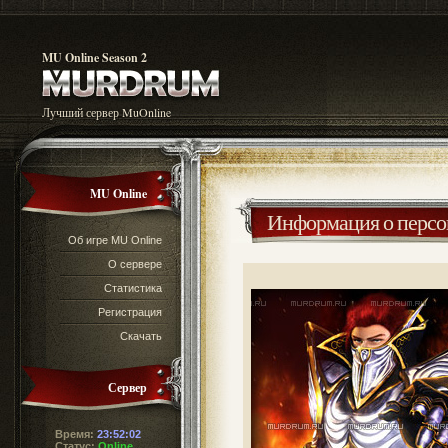
MU Online Season 2
Лучший сервер MuOnline
MU Online
Информация о перс
Об игре MU Online
О сервере
Статистика
Регистрация
Скачать
Сервер
Время:
23:52:02
Статус:
Online