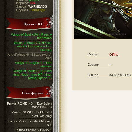
Играют:
124
Замок:
WARHEADS
Crywolf:
Защищен
Призы в КС
Wings of Soul +1% HP rec +
Incr mana
Wings of Soul +2% HP rec
+luck + Incr mana + Incr
stamina
Статус
Angel Wings+9 +12 add (wzrd)
Offline
dmg
Wings of Dragon+1 + Incr
Сервер
–
stamina
Wings of Spirits+3 +12 add
dmg +luck + Incr HP + Incr
Вышел
04.10.18 21:28
(wzrd) speed +5
Темы форума
Рынок FE/ME
>
S>> Exe Sylph
Wind Bow+13
Рынок DW/SM
>
B<Blizzard
staff+wiz dmg
Рынок MG
>
S>T>NG Magma
set
Рынок Разное
>
B<WMZ