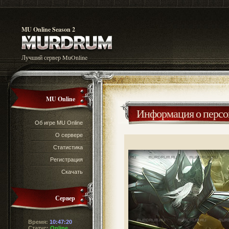
MU Online Season 2
Лучший сервер MuOnline
MU Online
Информация о перс
Об игре MU Online
О сервере
Статистика
Регистрация
Скачать
Сервер
Время:
10:47:20
Статус:
Online