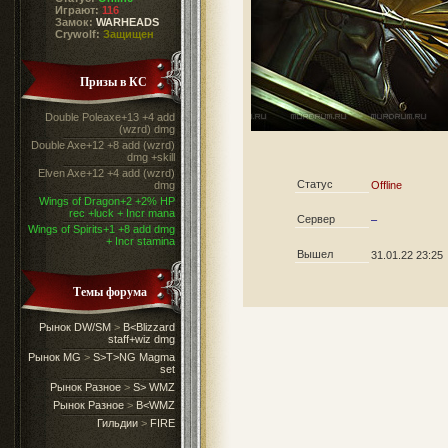
Играют:
116
Замок:
WARHEADS
Crywolf:
Защищен
Призы в КС
Double Poleaxe+13 +4 add
(wzrd) dmg
Double Axe+12 +8 add (wzrd)
dmg +skill
Elven Axe+12 +4 add (wzrd)
Статус
dmg
Offline
Wings of Dragon+2 +2% HP
rec +luck + Incr mana
Сервер
–
Wings of Spirits+1 +8 add dmg
+ Incr stamina
Вышел
31.01.22 23:25
Темы форума
Рынок DW/SM
>
B<Blizzard
staff+wiz dmg
Рынок MG
>
S>T>NG Magma
set
Рынок Разное
>
S> WMZ
Рынок Разное
>
B<WMZ
Гильдии
>
FIRE