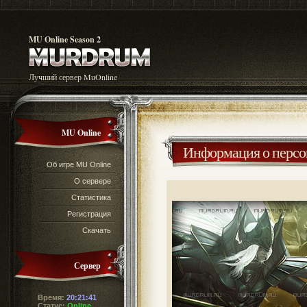
MU Online Season 2
Лучший сервер MuOnline
MU Online
Информация о перс
Об игре MU Online
О сервере
Статистика
Регистрация
Скачать
Сервер
Время:
20:21:42
Статус:
Online