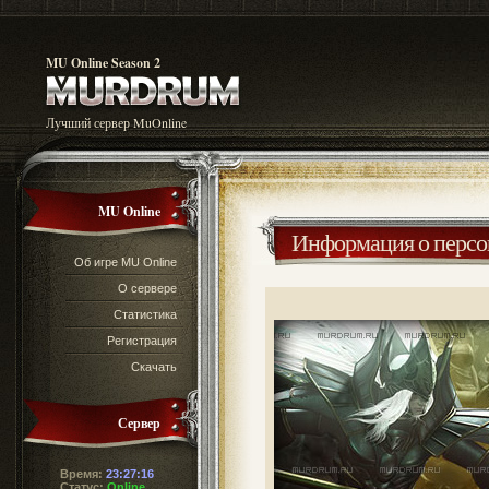
MU Online Season 2
Лучший сервер MuOnline
MU Online
Информация о перс
Об игре MU Online
О сервере
Статистика
Регистрация
Скачать
Сервер
Время:
23:27:17
Статус:
Online