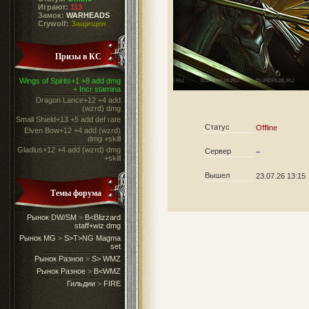
Играют:
113
Замок:
WARHEADS
Crywolf:
Защищен
Призы в КС
Wings of Spirits+1 +8 add dmg
+ Incr stamina
Dragon Lance+12 +4 add
(wzrd) dmg
Small Shield+13 +5 add def rate
Статус
Offline
Elven Bow+12 +4 add (wzrd)
dmg +skill
Gladius+12 +4 add (wzrd) dmg
Сервер
–
+skill
Вышел
23.07.26 13:15
Темы форума
Рынок DW/SM
>
B<Blizzard
staff+wiz dmg
Рынок MG
>
S>T>NG Magma
set
Рынок Разное
>
S> WMZ
Рынок Разное
>
B<WMZ
Гильдии
>
FIRE