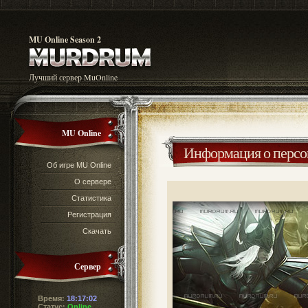
MU Online Season 2
Лучший сервер MuOnline
MU Online
Информация о перс
Об игре MU Online
О сервере
Статистика
Регистрация
Скачать
Сервер
Время:
18:17:02
Статус:
Online