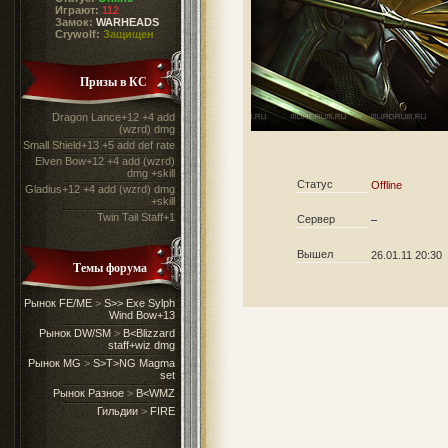
Играют:
112
Замок:
WARHEADS
Crywolf:
Защищен
Призы в КС
Dragon Lance+12 +4 add
(wzrd) dmg
Small Shield+13 +5 add def rate
Elven Bow+12 +4 add (wzrd)
dmg +skill
Статус
Offline
Gladius+12 +4 add (wzrd) dmg
+skill
Twin Tail Staff+1
Сервер
–
Вышел
26.01.11 20:30
Темы форума
Рынок FE/ME
>
S>> Exe Sylph
Wind Bow+13
Рынок DW/SM
>
B<Blizzard
staff+wiz dmg
Рынок MG
>
S>T>NG Magma
set
Рынок Разное
>
B<WMZ
Гильдии
>
FIRE