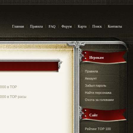
Главная
Правила
FAQ
Форум
Карта
Поиск
Контакты
Игрокам
Правила
Аккаунт
Забыл пароль
000 в TOP
Найти персонажа
000 в TOP расы
Охота за головами
Сайт
Рейтинг TOP 100