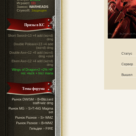
Играют:
111
Замок:
WARHEADS
Crywolf:
Защищен
Призы в КС
Short Sword+13 +4 add (wzrd)
dmg
Double Poleaxe+13 +4 add
(wzrd) dmg
Double Axe+12 +8 add (wzrd)
Статус
dmg +skill
Elven Axe+12 +4 add (wzrd)
Сервер
dmg
Wings of Dragon+2 +2% HP
rec +luck + Incr mana
Вышел
Темы форума
Рынок DW/SM
>
B<Blizzard
staff+wiz dmg
Рынок MG
>
S>T>NG Magma
set
Рынок Разное
>
S> WMZ
Рынок Разное
>
B<WMZ
Гильдии
>
FIRE