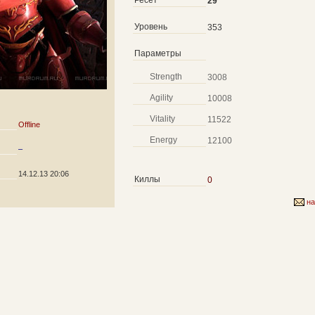
Ресет
29
Уровень
353
Параметры
Strength
3008
Agility
10008
Vitality
11522
Offline
Energy
12100
–
14.12.13 20:06
Киллы
0
на