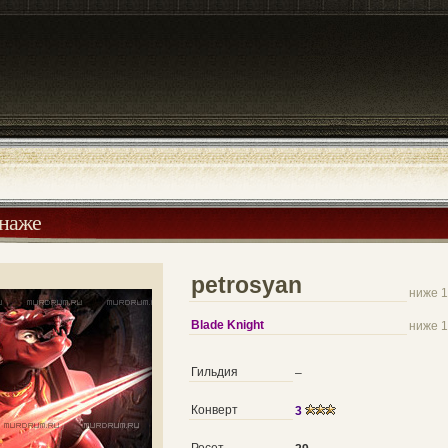
онаже
petrosyan
ниже 1
Blade Knight
ниже 1
Гильдия
–
Конверт
3