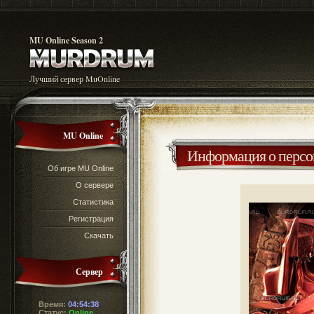
MU Online Season 2
Лучший сервер MuOnline
MU Online
Информация о перс
Об игре MU Online
О сервере
Статистика
Регистрация
Скачать
Сервер
Время:
04:54:38
Статус:
Online