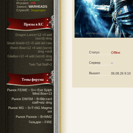
Играют:
108
Замок:
WARHEADS
Crywolf:
Защищен
Призы в КС
Dragon Lance+12 +4 add
(wzrd) dmg
Small Shield+13 +5 add def rate
Elven Bow+12 +4 add (wzrd)
dmg +skill
Статус
Offline
Gladius+12 +4 add (wzrd) dmg
+skill
Сервер
–
Twin Tail Staff+1
Вышел
06.08.26 9:10
Темы форума
Рынок FE/ME
>
S>> Exe Sylph
Wind Bow+13
Рынок DW/SM
>
B<Blizzard
staff+wiz dmg
Рынок MG
>
S>T>NG Magma
set
Рынок Разное
>
B<WMZ
Гильдии
>
FIRE