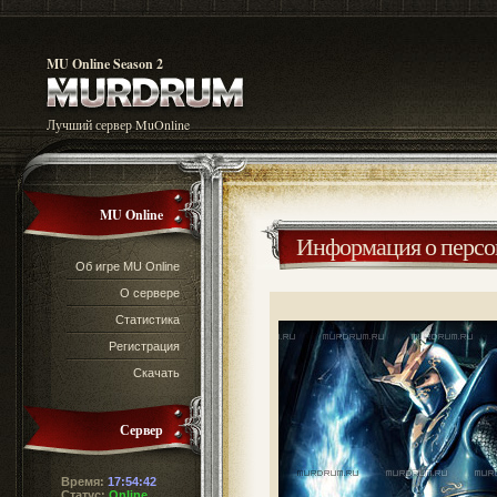
MU Online Season 2
Лучший сервер MuOnline
MU Online
Информация о перс
Об игре MU Online
О сервере
Статистика
Регистрация
Скачать
Сервер
Время:
17:54:42
Статус:
Online