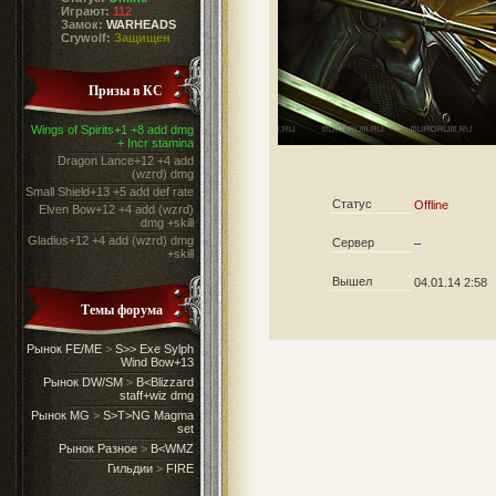
Играют:
112
Замок:
WARHEADS
Crywolf:
Защищен
Призы в КС
Wings of Spirits+1 +8 add dmg
+ Incr stamina
Dragon Lance+12 +4 add
(wzrd) dmg
Small Shield+13 +5 add def rate
Статус
Offline
Elven Bow+12 +4 add (wzrd)
dmg +skill
Gladius+12 +4 add (wzrd) dmg
Сервер
–
+skill
Вышел
04.01.14 2:58
Темы форума
Рынок FE/ME
>
S>> Exe Sylph
Wind Bow+13
Рынок DW/SM
>
B<Blizzard
staff+wiz dmg
Рынок MG
>
S>T>NG Magma
set
Рынок Разное
>
B<WMZ
Гильдии
>
FIRE