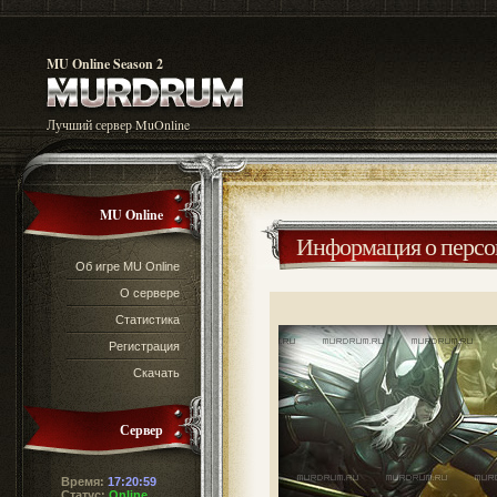
MU Online Season 2
Лучший сервер MuOnline
MU Online
Информация о перс
Об игре MU Online
О сервере
Статистика
Регистрация
Скачать
Сервер
Время:
17:21:00
Статус:
Online