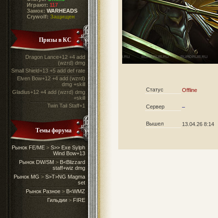
Играют:
117
Замок:
WARHEADS
Crywolf:
Защищен
Призы в КС
Dragon Lance+12 +4 add
(wzrd) dmg
Small Shield+13 +5 add def rate
Elven Bow+12 +4 add (wzrd)
dmg +skill
Статус
Offline
Gladius+12 +4 add (wzrd) dmg
+skill
Twin Tail Staff+1
Сервер
–
Вышел
13.04.26 8:14
Темы форума
Рынок FE/ME
>
S>> Exe Sylph
Wind Bow+13
Рынок DW/SM
>
B<Blizzard
staff+wiz dmg
Рынок MG
>
S>T>NG Magma
set
Рынок Разное
>
B<WMZ
Гильдии
>
FIRE