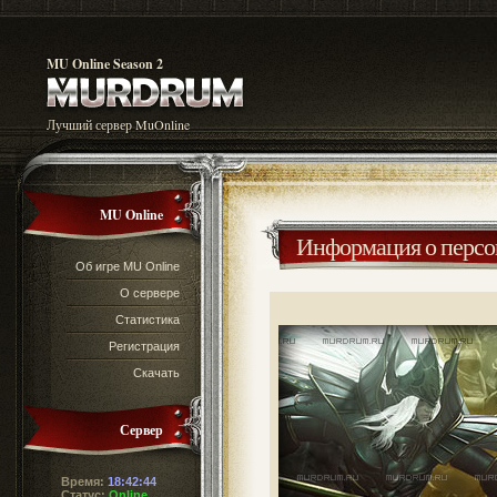
MU Online Season 2
Лучший сервер MuOnline
MU Online
Информация о перс
Об игре MU Online
О сервере
Статистика
Регистрация
Скачать
Сервер
Время:
18:42:45
Статус:
Online