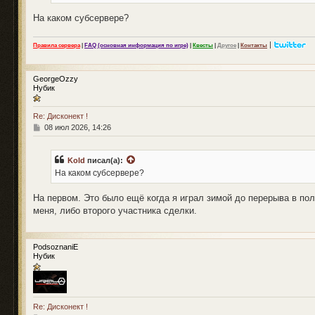
н
и
На каком субсервере?
е
|
Правила сервера
|
FAQ (основная информация по игре)
|
Квесты
|
Другое
|
Контакты
GeorgeOzzy
Нубик
Re: Дисконект !
С
08 июл 2026, 14:26
о
о
б
Kold
писал(а):
щ
На каком субсервере?
е
н
и
На первом. Это было ещё когда я играл зимой до перерыва в п
е
меня, либо второго участника сделки.
PodsoznaniE
Нубик
Re: Дисконект !