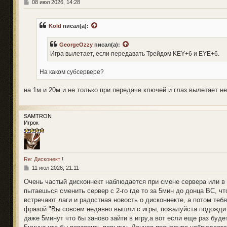
С
08 июл 2026, 14:28
о
о
б
Kold
писал(а):
щ
е
н
GeorgeOzzy
писал(а):
и
Игра вылетает, если передавать Трейдом KEY+6 и EYE+6.
е
На каком субсервере?
на 1м и 20м и не только при передаче ключей и глаз.вылетает не
SAMTRON
Игрок
Re: Дисконект !
С
11 июл 2026, 21:11
о
о
Очень частый дисконнект наблюдается при смене сервера или в н
б
пытаешься сменить сервер с 2-го где то за 5мин до донца BC, чт
щ
встречают лаги и радостная новость о дисконнекте, а потом теб
е
н
фразой "Вы совсем недавно вышли с игры, пожалуйста подождите
и
даже 5минут что бы заново зайти в игру,а вот если еще раз буд
е