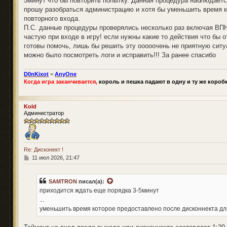
5минут что бы повторить попытку. Данная процедура наблюдаетс
прошу разобраться администрацию и хотя бы уменьшить время к
повторного входа.
П.С. данные процедуры проверялись несколько раз включая ВПН 
частую при входе в игру! если нужны какие то действия что бы
готовы помочь, лишь бы решить эту ооооочень не приятную ситу
можно было посмотреть логи и исправить!!! За ранее спасибо
D0nKixot
=
AnyOne
Когда игра заканчивается,
король и пешка падают в одну и ту же короб
Kold
Администратор
Re: Дисконект !
С
11 июл 2026, 21:47
о
о
б
SAMTRON
писал(а):
щ
приходится ждать еще порядка 3-5минут
е
н
...
и
уменьшить время которое предоставлено после дисконнекта дл
е