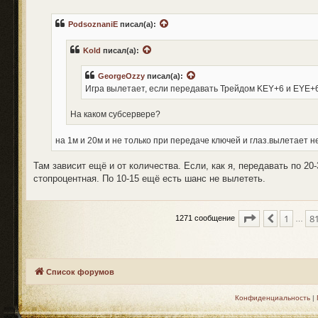
о
б
PodsoznaniE
писал(а):
щ
е
н
Kold
писал(а):
и
е
GeorgeOzzy
писал(а):
Игра вылетает, если передавать Трейдом KEY+6 и EYE+6
На каком субсервере?
на 1м и 20м и не только при передаче ключей и глаз.вылетает н
Там зависит ещё и от количества. Если, как я, передавать по 20
стопроцентная. По 10-15 ещё есть шанс не вылететь.
Страница
85
и
1
8
Пред.
1271 сообщение
…
Список форумов
Конфиденциальность
|