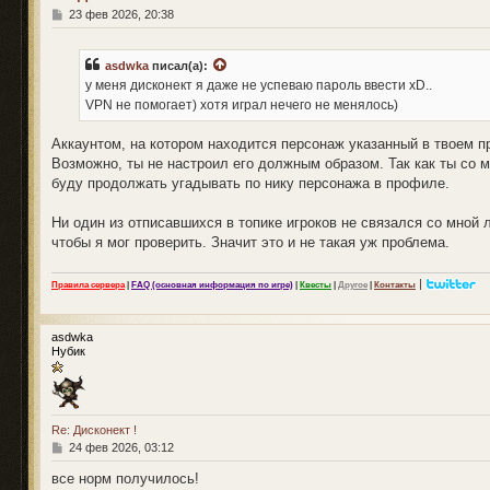
С
23 фев 2026, 20:38
о
о
б
asdwka
писал(а):
щ
у меня дисконект я даже не успеваю пароль ввести xD..
е
н
VPN не помогает) хотя играл нечего не менялось)
и
е
Аккаунтом, на котором находится персонаж указанный в твоем п
Возможно, ты не настроил его должным образом. Так как ты со 
буду продолжать угадывать по нику персонажа в профиле.
Ни один из отписавшихся в топике игроков не связался со мной
чтобы я мог проверить. Значит это и не такая уж проблема.
|
Правила сервера
|
FAQ (основная информация по игре)
|
Квесты
|
Другое
|
Контакты
asdwka
Нубик
Re: Дисконект !
С
24 фев 2026, 03:12
о
о
все норм получилось!
б