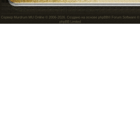
Сервер
Murdrum MU Online
© 2006-2026. Создано на основе
phpBB
® Forum Software ©
phpBB Limited