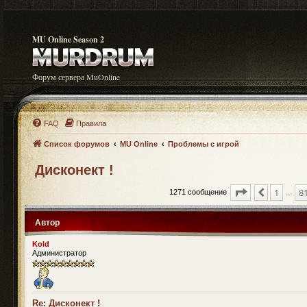
MU Online Season 2
Форум сервера MuOnline
FAQ
Правила
Список форумов
MU Online
Проблемы с игрой
Дисконект !
Страница
85
и
1
8
Пред.
1271 сообщение
…
Автор
Kold
Администратор
Re: Дисконект !