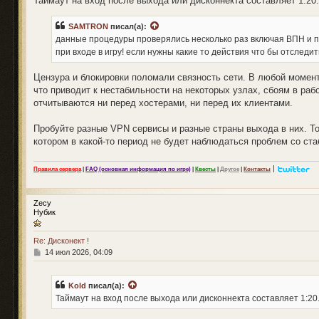
Таймаут на вход после выхода или дисконнекта составляет 1:20.
SAMTRON
писал(а):
данные процедуры проверялись несколько раз включая ВПН и пр
при входе в игру! если нужны какие то действия что бы отслед
Цензура и блокировки поломали связность сети. В любой моме
что приводит к нестабильности на некоторых узлах, сбоям в рабо
отчитываются ни перед хостерами, ни перед их клиентами.
Пробуйте разные VPN сервисы и разные страны выхода в них. Т
котором в какой-то период не будет наблюдаться проблем со ст
|
Правила сервера
|
FAQ (основная информация по игре)
|
Квесты
|
Другое
|
Контакты
Zecy
Нубик
Re: Дисконект !
С
14 июл 2026, 04:09
о
о
б
Kold
писал(а):
щ
Таймаут на вход после выхода или дисконнекта составляет 1:20.
е
н
и