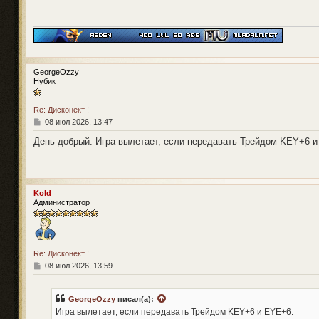
щ
е
н
и
е
GeorgeOzzy
Нубик
Re: Дисконект !
С
08 июл 2026, 13:47
о
о
День добрый. Игра вылетает, если передавать Трейдом KEY+6 и
б
щ
е
н
и
Kold
е
Администратор
Re: Дисконект !
С
08 июл 2026, 13:59
о
о
б
GeorgeOzzy
писал(а):
щ
Игра вылетает, если передавать Трейдом KEY+6 и EYE+6.
е