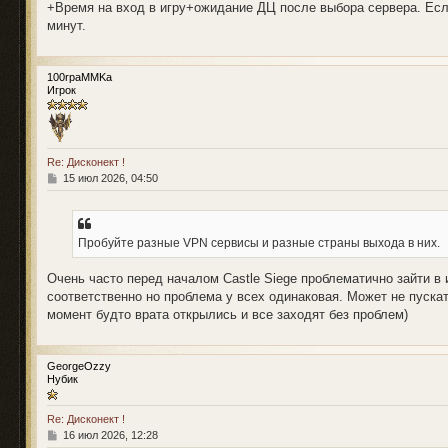
+Время на вход в игру+ожидание ДЦ после выбора сервера. Если 
е
минут.
100rpaMMKa
Игрок
Re: Дисконект !
С
15 июл 2026, 04:50
о
о
б
щ
Пробуйте разные VPN сервисы и разные страны выхода в них.
е
н
и
Очень часто перед началом Castle Siege проблематично зайти в 
е
соответственно но проблема у всех одинаковая. Может не пускать
момент будто врата открылись и все заходят без проблем)
GeorgeOzzy
Нубик
Re: Дисконект !
С
16 июл 2026, 12:28
о