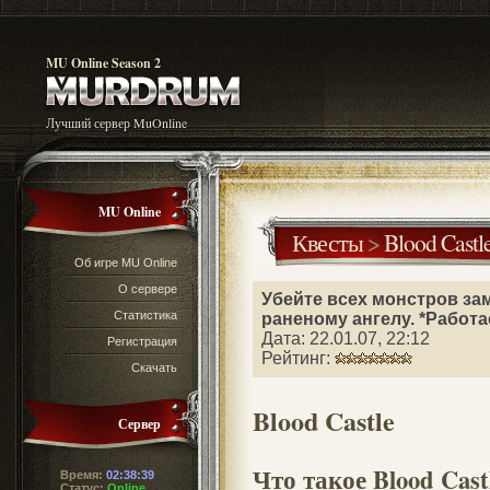
MU Online Season 2
Лучший сервер MuOnline
MU Online
Квесты
>
Blood Castl
Об игре MU Online
О сервере
Убейте всех монстров за
Статистика
раненому ангелу. *Работа
Дата: 22.01.07, 22:12
Регистрация
Рейтинг:
Скачать
Blood Castle
Сервер
Что такое Blood Cast
Время:
02:38:40
Статус:
Online