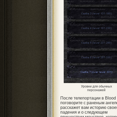
Уровни для обычных
персонажей
После телепортации в Blood 
поговорите с раненым ангел
расскажет вам историю свое
падения и о следующем
пришествии монстров, кото