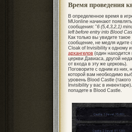
Время проведения к
В определенное время в игр
MUonline начинают появлят
сообщения: "
6 (5,4,3,2,1) min
left before entry into Blood Cas
Как только вы увидите такое
сообщение, не медля идите 
Cloak of Invisibility к одному и
архангелов
(один находится 
церкви Давиаса, другой нед
от входа в эту же церковь).
Поговорите с одним из них, н
которой вам необходимо вы
уровень Blood Castle (такого
Invisibility у вас в инвентар
попадете в Blood Castle.