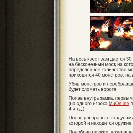
На весь квест вам дается 30
на бесконечный мост, на кот
определенное количество мо
приходятся 40 монстров, на дв
Убив монстров и перебравши
будет сломать ворота.
Попав внутрь замка, первым 
(на одного игрока
MuOnline
п
4 и т.д.).
После расправы с колдунами,
которой и находится оружие 
Подобрав оружие, возвращай