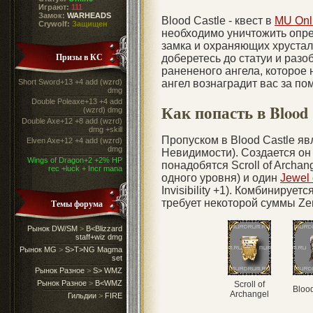
Играют:
111
Замок:
WARHEADS
Blood Castle - квест в
MU Onl
Crywolf:
Защищен
необходимо уничтожить опре
замка и охраняющих хрустал
Призы в КС
доберетесь до статуи и разо
ранененого ангела, которое 
Short Sword+13 +4 add (wzrd)
ангел вознаградит вас за по
dmg
Double Poleaxe+13 +4 add
Как попасть в Blood 
(wzrd) dmg
Double Axe+12 +8 add (wzrd)
dmg +skill
Пропуском в Blood Castle явля
Elven Axe+12 +4 add (wzrd)
dmg
Невидимости). Создается он
Wings of Dragon+2 +2% HP
понадобятся Scroll of Archan
rec +luck + Incr mana
одного уровня) и один
Jewel
Invisibility +1). Комбинирует
требует некоторой суммы Ze
Темы форума
Рынок DW/SM
>
B<Blizzard
staff+wiz dmg
Рынок MG
>
S>T>NG Magma
set
Рынок Разное
>
S> WMZ
Рынок Разное
>
B<WMZ
Scroll of
Bloo
Archangel
Гильдии
>
FIRE