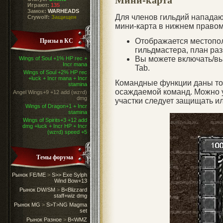
Играют:
135
Замок:
WARHEADS
Для членов гильдий напада
Crywolf:
Защищен
мини-карта в нижнем правом 
Призы в КС
Отображается местопол
гильдмастера, план раз
Вы можете включать/в
Wings of Soul +1% HP rec +
Incr mana
Tab.
Wings of Soul +2% HP rec
+luck + Incr mana + Incr
Командные функции даны то
stamina
осаждаемой команд. Можно у
Angel Wings+9 +12 add (wzrd)
dmg
участки следует защищать ил
Wings of Dragon+1 + Incr
stamina
Wings of Spirits+3 +12 add
dmg +luck + Incr HP + Incr
(wzrd) speed +5
Темы форума
Рынок FE/ME
>
S>> Exe Sylph
Wind Bow+13
Рынок DW/SM
>
B<Blizzard
staff+wiz dmg
Рынок MG
>
S>T>NG Magma
set
Рынок Разное
>
B<WMZ