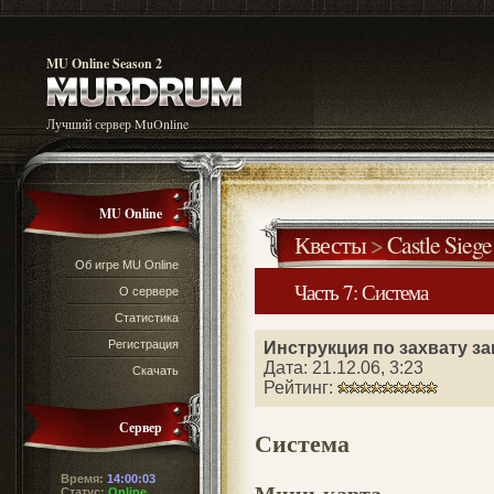
MU Online Season 2
Лучший сервер MuOnline
MU Online
Квесты
>
Castle Siege
Об игре MU Online
Часть 7: Система
О сервере
Статистика
Регистрация
Инструкция по захвату за
Дата: 21.12.06, 3:23
Скачать
Рейтинг:
Сервер
Система
Время:
14:00:04
Мини-карта
Статус:
Online