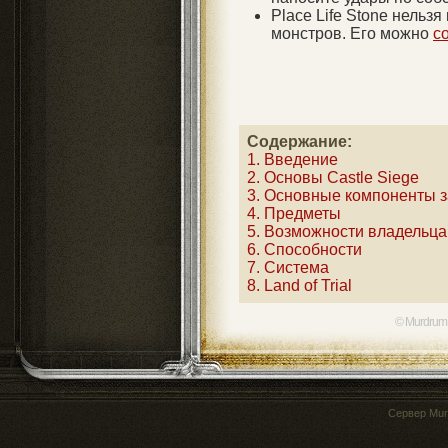
Place Life Stone нельзя
монстров. Его можно
с
Содержание:
1. Введение
2. Основы Castle Siege
3. Основные компоненты 
4. Предметы
5. Возможности владельца
6. Способности
7. Система
8. Land of Trial
© Murdrum
Сервер
Mur