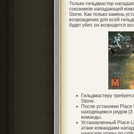
Только гильдмастер напада
союзников нападающей коман
Stone. Как только камень ус
возрождения для всей гиль
будет убит, он возродится воз
Гильдмастеру требуется
Stone.
После установки Place
находящимся рядом (3
команды.
Установленный Place L
атаки командами напад
наносите удары по собс