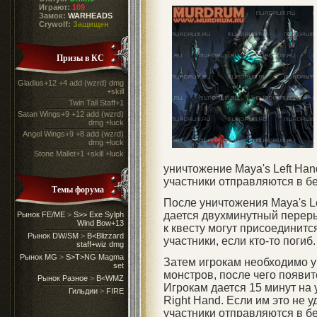
Играют:
109
Замок:
WARHEADS
Crywolf:
Защищен
Призы в КС
Gladius+12 +4 add (wzrd) dmg
+skill
Twin Tail Staff+1
Satan Wings+9 +12 add (wzrd)
dmg +luck
Angel Wings+9 +8 add (wzrd)
dmg +luck
Stone Mallet+1 +skill +luck
уничтожение Maya's Left Hand
участники отправляются в бе
Темы форума
После уничтожения Maya's L
дается двухминутный переры
Рынок FE/ME
>
S>> Exe Sylph
Wind Bow+13
к квесту могут присоединит
Рынок DW/SM
>
B<Blizzard
участники, если кто-то погиб.
staff+wiz dmg
Рынок MG
>
S>T>NG Magma
Затем игрокам необходимо у
set
монстров, после чего появит
Рынок Разное
>
B<WMZ
Игрокам дается 15 минут на
Гильдии
>
FIRE
Right Hand. Если им это не у
участники отправляются в б