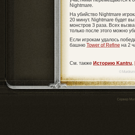
Nightmare.
На убийство Nightmare игрок
20 минут. Nightmare будет в
монстров 3 раза. Всех вызв
только после этого можно уб
Если игрокам удалось победи
башню
Tower of Refine
на 2 ч
Cм. также
Историю Kantru
,
© Murdrum
Сервер
Mur