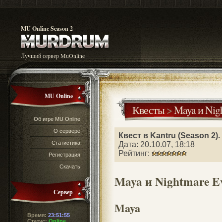
MU Online Season 2
Лучший сервер MuOnline
MU Online
Квесты
>
Maya и Nig
Об игре MU Online
О сервере
Квест в Kantru (Season 2)
Статистика
Дата: 20.10.07, 18:18
Рейтинг:
Регистрация
Скачать
Maya и Nightmare E
Сервер
Maya
Время:
23:51:56
Статус:
Online