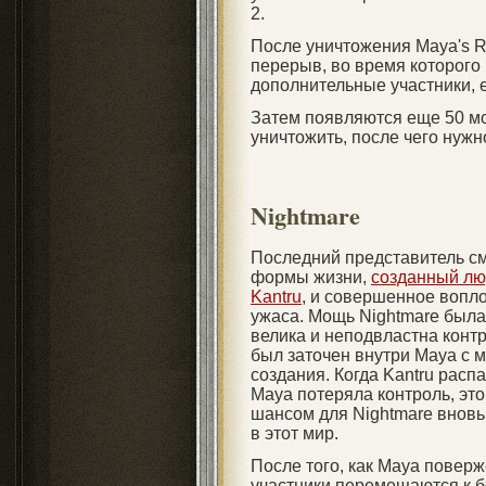
2.
После уничтожения Maya's R
перерыв, во время которого 
дополнительные участники, е
Затем появляются еще 50 м
уничтожить, после чего нужн
Nightmare
Последний представитель 
формы жизни,
созданный л
Kantru
, и совершенное вопл
ужаса. Мощь Nightmare был
велика и неподвластна контр
был заточен внутри Maya с 
создания. Когда Kantru расп
Maya потеряла контроль, это
шансом для Nightmare вновь
в этот мир.
После того, как Maya поверж
участники перемещаются к б