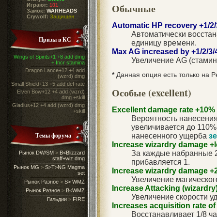
Обычные
Играют:
101
Замок:
WARHEADS
Crywolf:
Защищен
Automatic HP recovery +1/2/
Автоматически восстан
Призы в КС
единицу времени.
Max AG increased by +1/2/3/4
Wings of Spirits+1 +8 add dmg
Увеличение AG (стамин
+ Incr stamina
Dragon Lance+12 +4 add
*
Данная опция есть только на Pen
(wzrd) dmg
Small Shield+13 +5 add def rate
Особые (excellent)
Elven Bow+12 +4 add (wzrd)
dmg +skill
Gladius+12 +4 add (wzrd) dmg
Excellent damage rate +10%
+skill
Вероятность нанесения 
увеличивается до 110%.
Темы форума
нанесенного ущерба
з
Increase wizardry damage +l
За каждые набранные 2
Рынок DW/SM
>
B<Blizzard
staff+wiz dmg
прибавляется 1.
Рынок MG
>
S>T>NG Magma
Increase wizardry damage 
set
Увеличение магическог
Рынок Разное
>
S> WMZ
Increase Attacking (wizardry
Рынок Разное
>
B<WMZ
Увеличение скорости уд
Гильдии
>
FIRE
Increases acquisition rate of 
Восстанавливает 1/8 ч