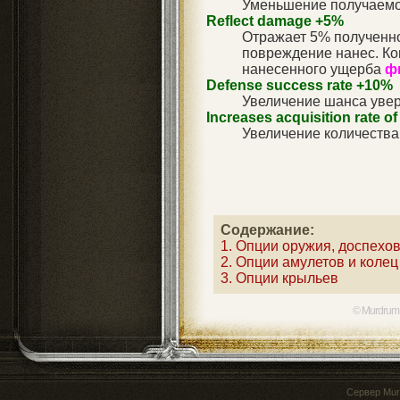
Уменьшение получаемо
Reflect damage +5%
Отражает 5% полученног
повреждение нанес. Ког
нанесенного ущерба
ф
Defense success rate +10%
Увеличение шанса увер
Increases acquisition rate o
Увеличение количества
Содержание:
1. Опции оружия, доспехо
2. Опции амулетов и колец
3. Опции крыльев
© Murdrum
Сервер
Mur