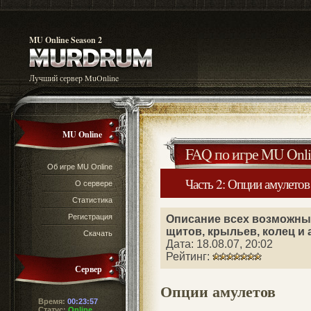
MU Online Season 2
Лучший сервер MuOnline
MU Online
FAQ по игре MU Onli
Об игре MU Online
Часть 2: Опции амулетов
О сервере
Статистика
Регистрация
Описание всех возможных
щитов, крыльев, колец и 
Скачать
Дата: 18.08.07, 20:02
Рейтинг:
Сервер
Опции амулетов
Время:
00:23:57
Статус:
Online