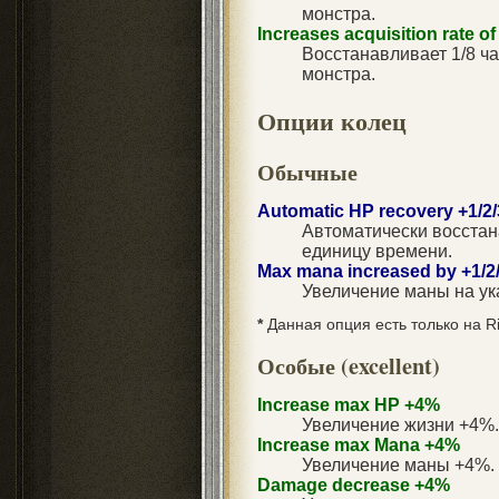
монстра.
Increases acquisition rate 
Восстанавливает 1/8 ч
монстра.
Опции колец
Обычные
Automatic HP recovery +1/2/
Автоматически восстан
единицу времени.
Max mana increased by +1/2/3
Увеличение маны на ук
*
Данная опция есть только на Ri
Особые (excellent)
Increase max HP +4%
Увеличение жизни +4%.
Increase max Mana +4%
Увеличение маны +4%.
Damage decrease +4%